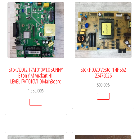
Stok A0012 17AT010V1.0 SUNNY
Stok P0020 Vestel 17IPS62
Elton Y.M Anakart Hİ-
23476926
LEVEL17AT010V1.0 MainBoard
500,00
₺
1.350,00
₺