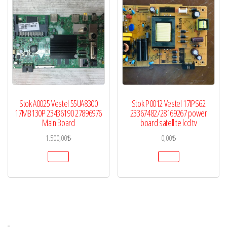
Stok A0025 Vestel 55UA8300
Stok P0012 Vestel 17IPS62
17MB130P 23436190 27896976
23367482/28169267 power
Main Board
board satellite lcd tv
1.500,00
₺
0,00
₺