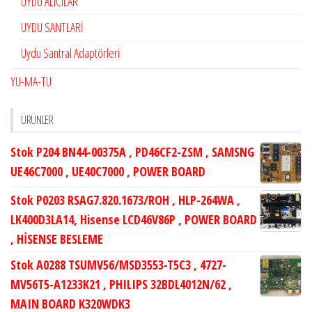
UYDU ALICILAR
UYDU SANTLARİ
Uydu Santral Adaptörleri
YU-MA-TU
ÜRÜNLER
Stok P204 BN44-00375A , PD46CF2-ZSM , SAMSNG
UE46C7000 , UE40C7000 , POWER BOARD
Stok P0203 RSAG7.820.1673/ROH , HLP-264WA ,
LK400D3LA14, Hisense LCD46V86P , POWER BOARD
, HİSENSE BESLEME
Stok A0288 TSUMV56/MSD3553-T5C3 , 4727-
MV56T5-A1233K21 , PHILIPS 32BDL4012N/62 ,
MAIN BOARD K320WDK3