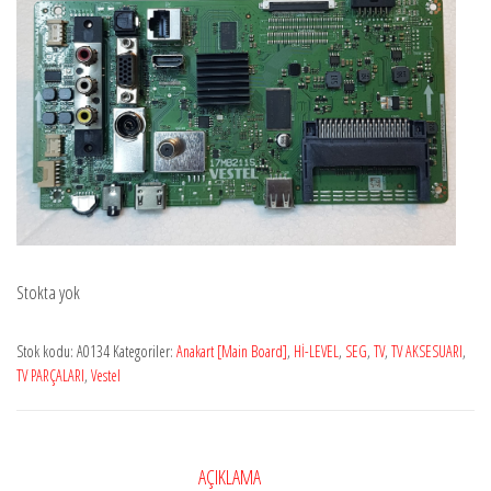
Stokta yok
Stok kodu:
A0134
Kategoriler:
Anakart [Main Board]
,
Hİ-LEVEL
,
SEG
,
TV
,
TV AKSESUARI
,
TV PARÇALARI
,
Vestel
AÇIKLAMA