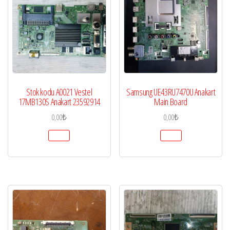
Stok kodu A0021 Vestel
Samsung UE43RU7470U Anakart
17MB130S Anakart 23592914
Main Board
0,00
₺
0,00
₺