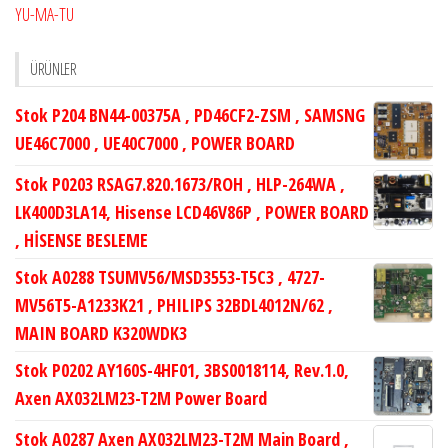
YU-MA-TU
ÜRÜNLER
Stok P204 BN44-00375A , PD46CF2-ZSM , SAMSNG
UE46C7000 , UE40C7000 , POWER BOARD
Stok P0203 RSAG7.820.1673/ROH , HLP-264WA ,
LK400D3LA14, Hisense LCD46V86P , POWER BOARD
, HİSENSE BESLEME
Stok A0288 TSUMV56/MSD3553-T5C3 , 4727-
MV56T5-A1233K21 , PHILIPS 32BDL4012N/62 ,
MAIN BOARD K320WDK3
Stok P0202 AY160S-4HF01, 3BS0018114, Rev.1.0,
Axen AX032LM23-T2M Power Board
Stok A0287 Axen AX032LM23-T2M Main Board ,