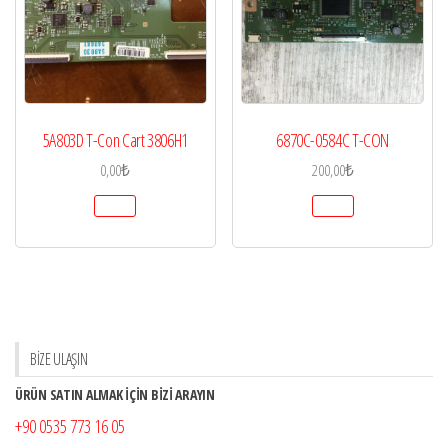
5A803D T-Con Cart 3806H1
6870C-0584C T-CON
0,00
₺
200,00
₺
BİZE ULAŞIN
ÜRÜN SATIN ALMAK İÇİN BİZİ ARAYIN
+90 0535 773 16 05