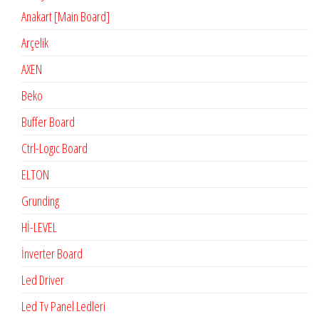
Anakart [Main Board]
Arçelik
AXEN
Beko
Buffer Board
Ctrl-Logıc Board
ELTON
Grunding
Hİ-LEVEL
İnverter Board
Led Driver
Led Tv Panel Ledleri