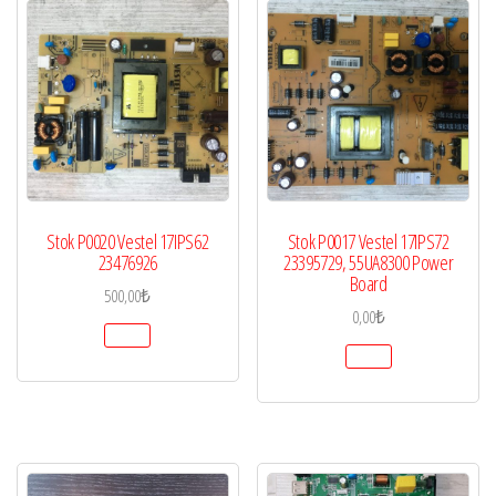
Stok P0020 Vestel 17IPS62
Stok P0017 Vestel 17IPS72
23476926
23395729, 55UA8300 Power
Board
500,00
₺
0,00
₺