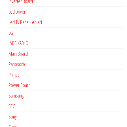
İnverter Board
Led Driver
Led Tv Panel Ledleri
LG
LVDS KABLO
Main Board
Panosonic
Philips
Power Board
Samsung
SEG
Sony