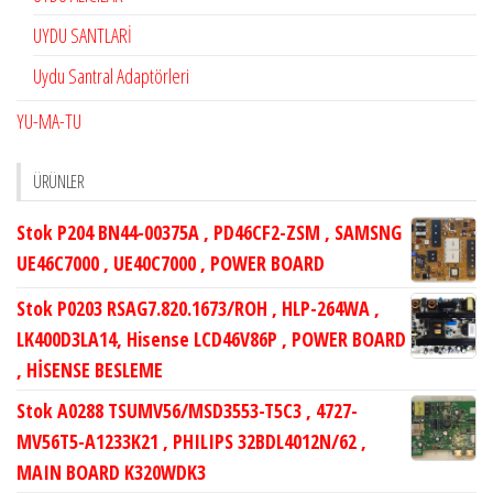
UYDU SANTLARİ
Uydu Santral Adaptörleri
YU-MA-TU
ÜRÜNLER
Stok P204 BN44-00375A , PD46CF2-ZSM , SAMSNG
UE46C7000 , UE40C7000 , POWER BOARD
Stok P0203 RSAG7.820.1673/ROH , HLP-264WA ,
LK400D3LA14, Hisense LCD46V86P , POWER BOARD
, HİSENSE BESLEME
Stok A0288 TSUMV56/MSD3553-T5C3 , 4727-
MV56T5-A1233K21 , PHILIPS 32BDL4012N/62 ,
MAIN BOARD K320WDK3