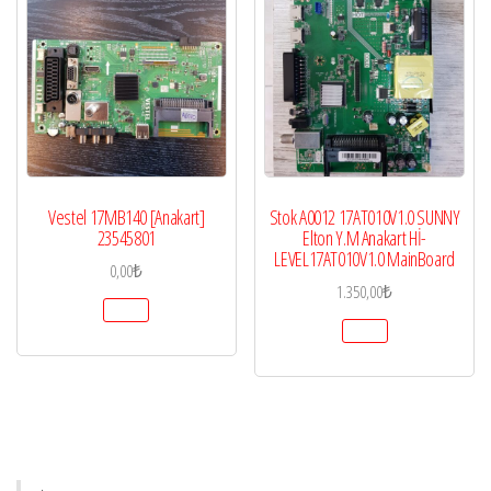
Vestel 17MB140 [Anakart]
Stok A0012 17AT010V1.0 SUNNY
23545801
Elton Y.M Anakart Hİ-
LEVEL17AT010V1.0 MainBoard
0,00
₺
1.350,00
₺