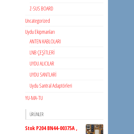
Z-SUS BOARD
Uncategorized
Uydu Ekipmanları
ANTEN KABLOLARI
LNB ÇEŞİTLERİ
UYDU ALICILAR
UYDU SANTLARİ
Uydu Santral Adaptörleri
YU-MA-TU
ÜRÜNLER
Stok P204 BN44-00375A ,