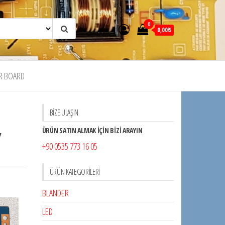
0
0,00₺
R BOARD
BİZE ULAŞIN
,
ÜRÜN SATIN ALMAK İÇİN BİZİ ARAYIN
+90 0535 773 16 05
ÜRÜN KATEGORILERI
BLANDER
LED