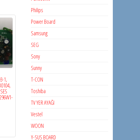
Philips
Power Board
Samsung
SEG
Sony
Sunny
T-CON
3-1,
30104,
Toshiba
 SES
V296W1-
TV YER AYAĞI
Vestel
WOON
Y-SUS BOARD