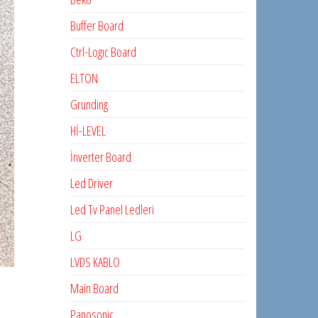
Buffer Board
Ctrl-Logıc Board
ELTON
Grunding
Hİ-LEVEL
İnverter Board
Led Driver
Led Tv Panel Ledleri
LG
LVDS KABLO
Main Board
Panosonic