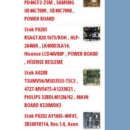
PD46CF2-ZSM , SAMSNG
UE46C7000 , UE40C7000 ,
POWER BOARD
Stok P0203
RSAG7.820.1673/ROH , HLP-
264WA , LK400D3LA14,
Hisense LCD46V86P , POWER BOARD
, HİSENSE BESLEME
Stok A0288
TSUMV56/MSD3553-T5C3 ,
4727-MV56T5-A1233K21 ,
PHILIPS 32BDL4012N/62 , MAIN
BOARD K320WDK3
Stok P0202 AY160S-4HF01,
3BS0018114, Rev.1.0, Axen