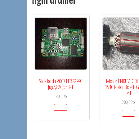
İlgili ürünler
Stok kodu P0071 E322995
Motor ENDÜVİ GBH
Jug7,820,538-1
1910 Rotor Bosch G
-6T
180,00
₺
200,00
₺