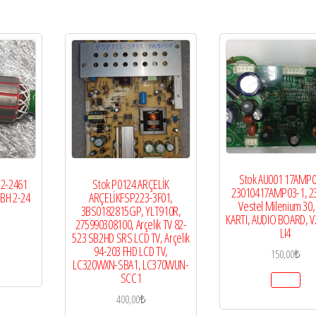
Stok AU001 17AMP0
2-2461
Stok P0124 ARÇELİK
23010417AMP03-1, 2
BH 2-24
ARÇELİKFSP223-3F01,
Vestel Milenium 30,
3BS0182815GP, YLT910R,
KARTI, AUDIO BOARD, 
275990308100, Arçelik TV 82-
LI4
523 SB2HD SRS LCD TV, Arçelik
94-203 FHD LCD TV,
150,00
₺
LC320WXN-SBA1, LC370WUN-
SCC1
400,00
₺