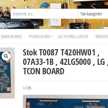
 [MAIN BOARD]
POWER BOARD
LED TV PANEL LEDLERI
İNVERTE
Stok T0087 T420HW01 ,
07A33-1B , 42LG5000 , LG 
TCON BOARD
0,00
₺