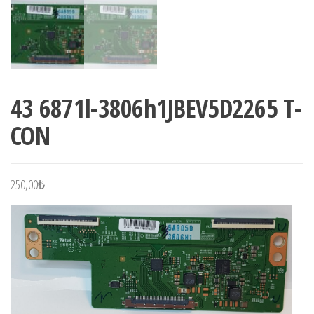
43 6871l-3806h1JBEV5D2265 T-
CON
250,00
₺