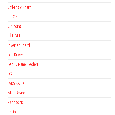
Ctrl-Logıc Board
ELTON
Grunding
Hİ-LEVEL
İnverter Board
Led Driver
Led Tv Panel Ledleri
LG
LVDS KABLO
Main Board
Panosonic
Philips