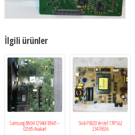
İlgili ürünler
Samsung BN94 12946F BN41 –
Stok P0020 Vestel 17IPS62
02585 Anakart
23476926