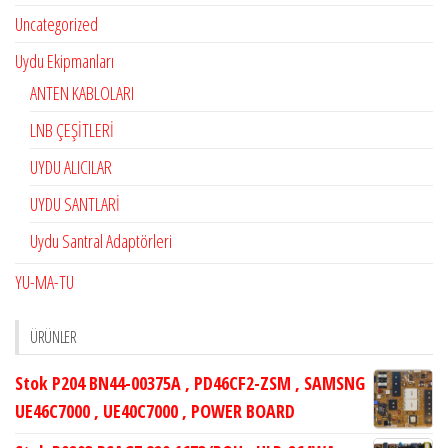
Uncategorized
Uydu Ekipmanları
ANTEN KABLOLARI
LNB ÇEŞİTLERİ
UYDU ALICILAR
UYDU SANTLARİ
Uydu Santral Adaptörleri
YU-MA-TU
ÜRÜNLER
Stok P204 BN44-00375A , PD46CF2-ZSM , SAMSNG
UE46C7000 , UE40C7000 , POWER BOARD