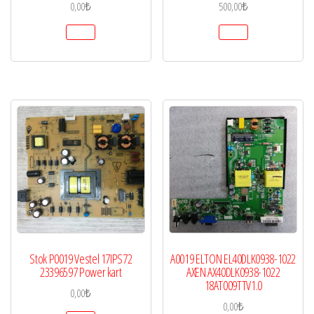
0,00
₺
500,00
₺
Stok P0019 Vestel 17IPS72
A0019 ELTON EL40DLK0938-1022
23396597 Power kart
AXEN AX40DLK0938-1022
18AT009TTV1.0
0,00
₺
0,00
₺