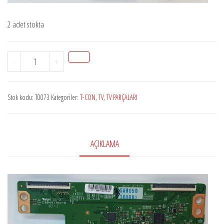
2 adet stokta
43
-
+
6871l-
3806h1JBEV5D2265
Stok kodu:
T0073
Kategoriler:
T-CON
,
TV
,
TV PARÇALARI
T-
CON
adet
AÇIKLAMA