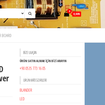
0
0,00₺
R BOARD
BİZE ULAŞIN
ÜRÜN SATIN ALMAK İÇİN BİZİ ARAYIN
D
+90 0535 773 16 05
wer
ÜRÜN KATEGORILERI
BLANDER
LED