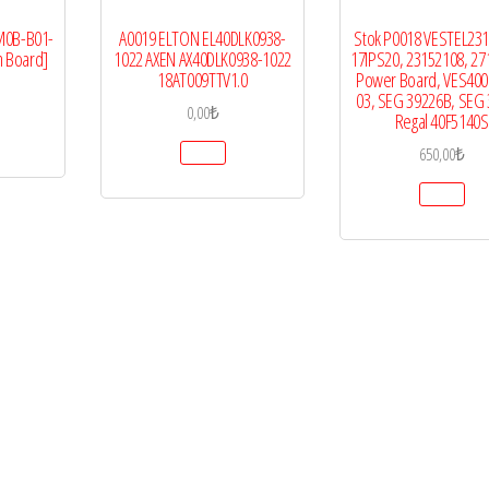
 M0B-B01-
A0019 ELTON EL40DLK0938-
Stok P0018 VESTEL231
n Board]
1022 AXEN AX40DLK0938-1022
17IPS20, 23152108, 27
18AT009TTV1.0
Power Board, VES40
03, SEG 39226B, SEG 
0,00
₺
Regal 40F5140S
650,00
₺