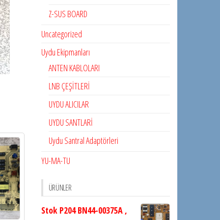
Z-SUS BOARD
Uncategorized
Uydu Ekipmanları
ANTEN KABLOLARI
LNB ÇEŞİTLERİ
UYDU ALICILAR
UYDU SANTLARİ
Uydu Santral Adaptörleri
YU-MA-TU
ÜRÜNLER
Stok P204 BN44-00375A ,