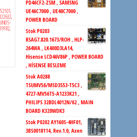
PD46CF2-ZSM , SAMSNG
52101,
UE46C7000 , UE40C7000 ,
122632,
POWER BOARD
0UNDS-
39182,
Stok P0203
RSAG7.820.1673/ROH , HLP-
264WA , LK400D3LA14,
Hisense LCD46V86P , POWER BOARD
, HİSENSE BESLEME
Stok A0288
TSUMV56/MSD3553-T5C3 ,
4727-MV56T5-A1233K21 ,
PHILIPS 32BDL4012N/62 , MAIN
BOARD K320WDK3
Stok P0202 AY160S-4HF01,
3BS0018114, Rev.1.0, Axen