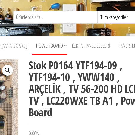
 [MAIN BOARD]
POWER BOARD
LED TV PANEL LEDLERI
İNVERTE
Stok P0164 YTF194-09 ,
YTF194-10 , YWW140 ,
ARÇELİK , TV 56-200 HD LC
TV , LC220WXE TB A1 , Po
Board
0,00
₺