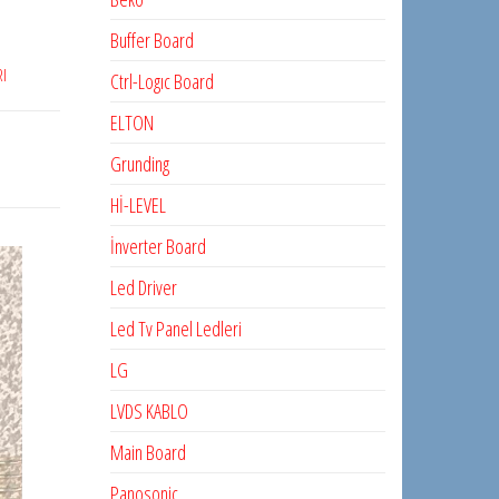
Buffer Board
RI
Ctrl-Logıc Board
ELTON
Grunding
Hİ-LEVEL
İnverter Board
Led Driver
Led Tv Panel Ledleri
LG
LVDS KABLO
Main Board
Panosonic