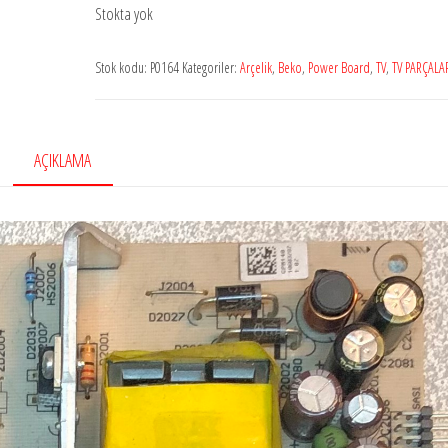
Stokta yok
Stok kodu:
P0164
Kategoriler:
Arçelik
,
Beko
,
Power Board
,
TV
,
TV PARÇALA
AÇIKLAMA