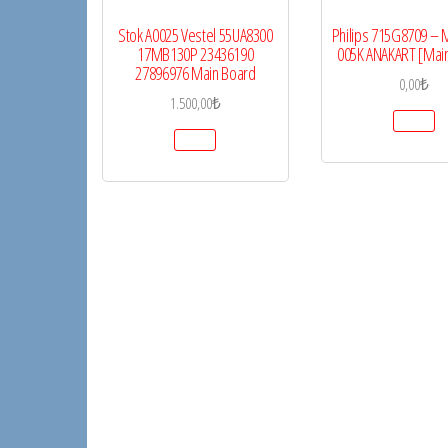
Stok A0025 Vestel 55UA8300
Philips 715G8709 –
17MB130P 23436190
005K ANAKART [Mai
27896976 Main Board
0,00
₺
1.500,00
₺