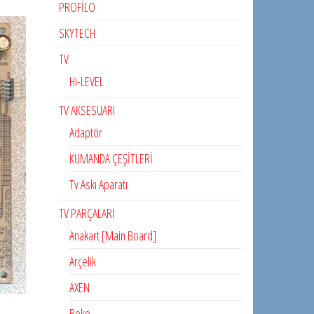
PROFİLO
SKYTECH
TV
Hi-LEVEL
TV AKSESUARI
Adaptör
KUMANDA ÇEŞİTLERİ
Tv Askı Aparatı
TV PARÇALARI
Anakart [Main Board]
Arçelik
AXEN
Beko