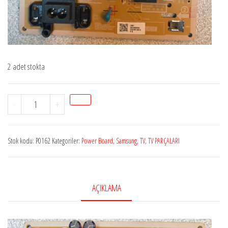
2 adet stokta
Stok
-
+
P0162
SAMSUNG
Stok kodu:
P0162
Kategoriler:
Power Board
,
Samsung
,
TV
,
TV PARÇALARI
TV
BESLEMESİ
/
PARÇA
AÇIKLAMA
NUMARASI
BN44-