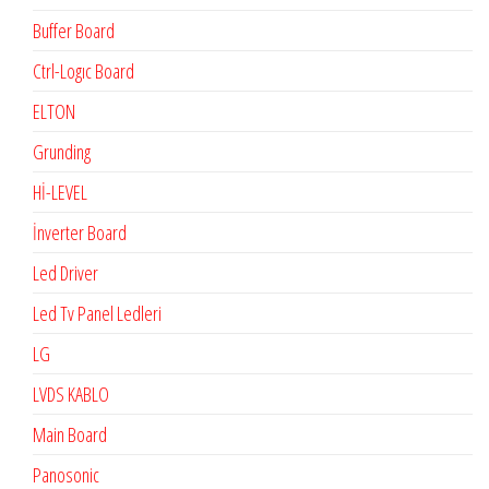
Buffer Board
Ctrl-Logıc Board
ELTON
Grunding
Hİ-LEVEL
İnverter Board
Led Driver
Led Tv Panel Ledleri
LG
LVDS KABLO
Main Board
Panosonic