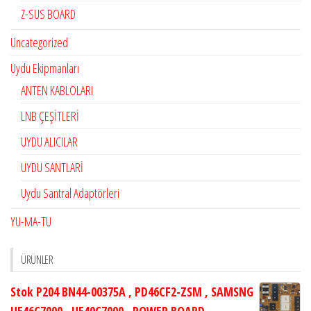
Z-SUS BOARD
Uncategorized
Uydu Ekipmanları
ANTEN KABLOLARI
LNB ÇEŞİTLERİ
UYDU ALICILAR
UYDU SANTLARİ
Uydu Santral Adaptörleri
YU-MA-TU
ÜRÜNLER
Stok P204 BN44-00375A , PD46CF2-ZSM , SAMSNG
UE46C7000 , UE40C7000 , POWER BOARD