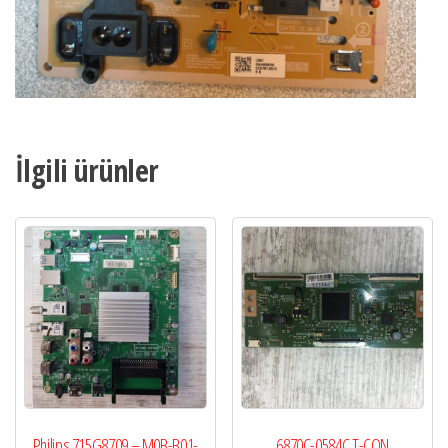
İlgili ürünler
Philips 715G8709 – M0B-B01-
6870C-0584C T-CON