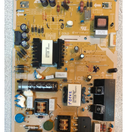
00929A
F48MSF/F50MSF_MDY
/
BN4400930A
/
MODEL
LH43DBJP
adet