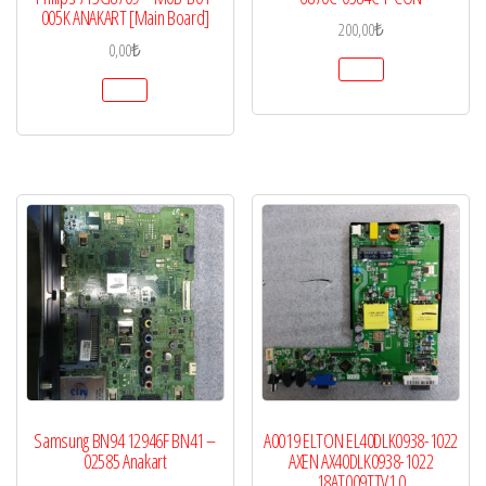
005K ANAKART [Main Board]
200,00
₺
0,00
₺
Samsung BN94 12946F BN41 –
A0019 ELTON EL40DLK0938-1022
02585 Anakart
AXEN AX40DLK0938-1022
18AT009TTV1.0