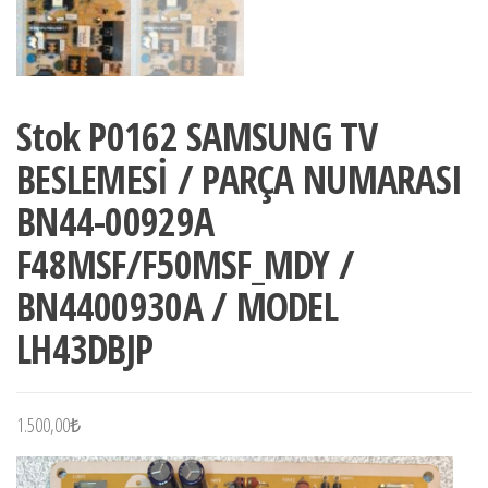
Stok P0162 SAMSUNG TV
BESLEMESİ / PARÇA NUMARASI
BN44-00929A
F48MSF/F50MSF_MDY /
BN4400930A / MODEL
LH43DBJP
1.500,00
₺