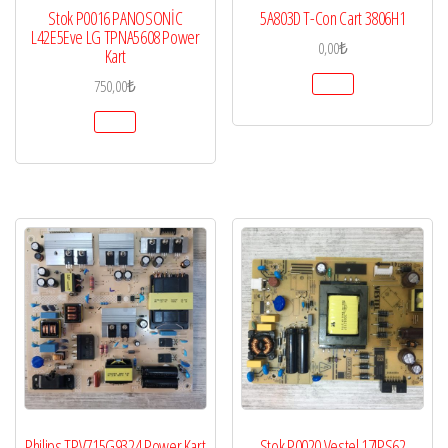
Stok P0016 PANOSONİC
5A803D T-Con Cart 3806H1
L42E5Eve LG TPNA5608 Power
0,00
₺
Kart
750,00
₺
Philips TPV715G9324 Power Kart
Stok P0020 Vestel 17IPS62