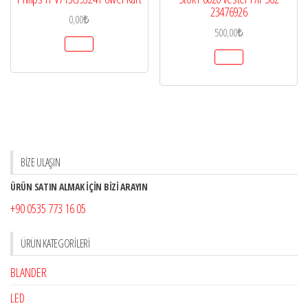
23476926
0,00
₺
500,00
₺
BİZE ULAŞIN
ÜRÜN SATIN ALMAK İÇİN BİZİ ARAYIN
+90 0535 773 16 05
ÜRÜN KATEGORILERI
BLANDER
LED