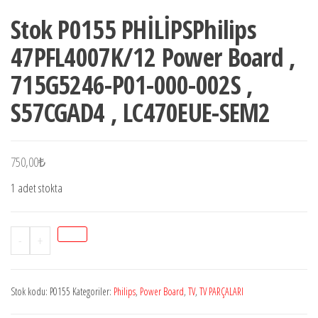
Stok P0155 PHİLİPSPhilips
47PFL4007K/12 Power Board ,
715G5246-P01-000-002S ,
S57CGAD4 , LC470EUE-SEM2
750,00
₺
1 adet stokta
Stok
-
+
P0155
PHİLİPSPhilips
Stok kodu:
P0155
Kategoriler:
Philips
,
Power Board
,
TV
,
TV PARÇALARI
47PFL4007K/12
Power