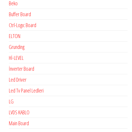
Beko
Buffer Board
Ctrl-Logıc Board
ELTON
Grunding
Hİ-LEVEL
İnverter Board
Led Driver
Led Tv Panel Ledleri
LG
LVDS KABLO
Main Board