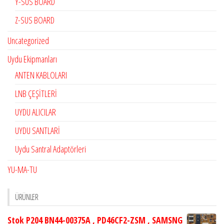
Y-SUS BOARD
Z-SUS BOARD
Uncategorized
Uydu Ekipmanları
ANTEN KABLOLARI
LNB ÇEŞİTLERİ
UYDU ALICILAR
UYDU SANTLARİ
Uydu Santral Adaptörleri
YU-MA-TU
ÜRÜNLER
Stok P204 BN44-00375A , PD46CF2-ZSM , SAMSNG