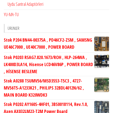
Uydu Santral Adaptörleri
YU-MA-TU
ÜRÜNLER
Stok P204 BN44-00375A , PD46CF2-ZSM , SAMSNG
UE46C7000 , UE40C7000 , POWER BOARD
Stok P0203 RSAG7.820.1673/ROH , HLP-264WA ,
LK400D3LA14, Hisense LCD46V86P , POWER BOARD
, HİSENSE BESLEME
Stok A0288 TSUMV56/MSD3553-T5C3 , 4727-
MV56T5-A1233K21 , PHILIPS 32BDL4012N/62 ,
MAIN BOARD K320WDK3
Stok P0202 AY160S-4HF01, 3BS0018114, Rev.1.0,
Axen AX032LM23-T2M Power Board