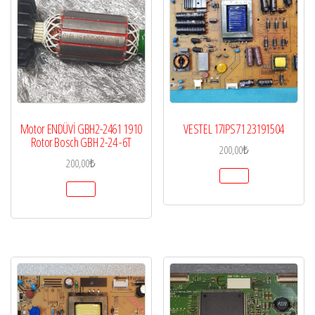
Motor ENDÜVİ GBH2-2461 1910
VESTEL 17IPS71 23191504
Rotor Bosch GBH 2-24 -6T
200,00
₺
200,00
₺