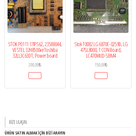
STOK P0111 17IPS62, 23588044,
Stok T0082 LG 6870C-0259D, LG
VESTEL 32H8500veToshiba
47SL8000, T CON Board,
32LL3C63DT, Power board
LC470WUD-SBM4
200,00
₺
150,00
₺
BİZE ULAŞIN
ÜRÜN SATIN ALMAK İÇİN BİZİ ARAYIN