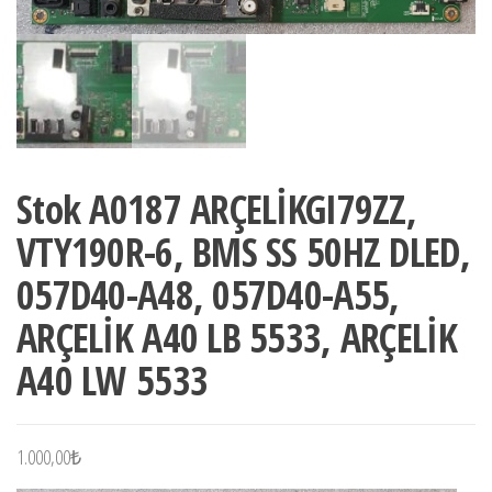
Stok A0187 ARÇELİKGI79ZZ,
VTY190R-6, BMS SS 50HZ DLED,
057D40-A48, 057D40-A55,
ARÇELİK A40 LB 5533, ARÇELİK
A40 LW 5533
1.000,00
₺