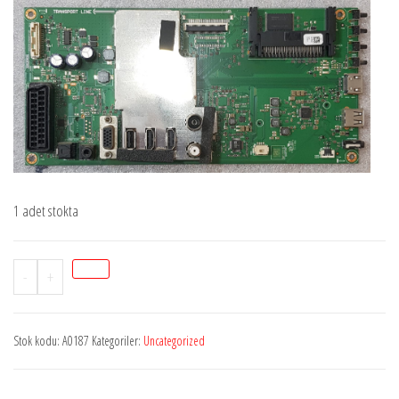
1 adet stokta
Stok
-
+
A0187
ARÇELİKGI79ZZ,
Stok kodu:
A0187
Kategoriler:
Uncategorized
VTY190R-
6,
BMS