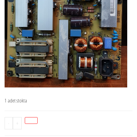
1 adet stokta
STOK
-
+
P0102