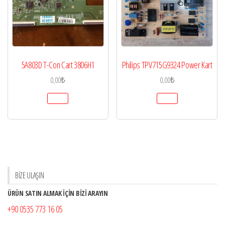
5A803D T-Con Cart 3806H1
Philips TPV715G9324 Power Kart
0,00
₺
0,00
₺
BİZE ULAŞIN
ÜRÜN SATIN ALMAK İÇİN BİZİ ARAYIN
+90 0535 773 16 05