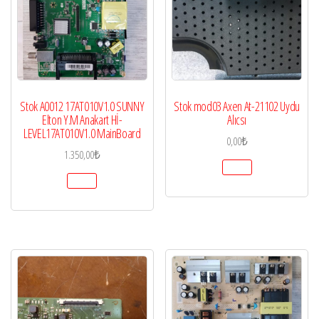
Stok A0012 17AT010V1.0 SUNNY
Stok mod03 Axen At-21102 Uydu
Elton Y.M Anakart Hİ-
Alıcsı
LEVEL17AT010V1.0 MainBoard
0,00
₺
1.350,00
₺