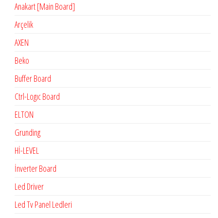
Anakart [Main Board]
Arçelik
AXEN
Beko
Buffer Board
Ctrl-Logıc Board
ELTON
Grunding
Hİ-LEVEL
İnverter Board
Led Driver
Led Tv Panel Ledleri