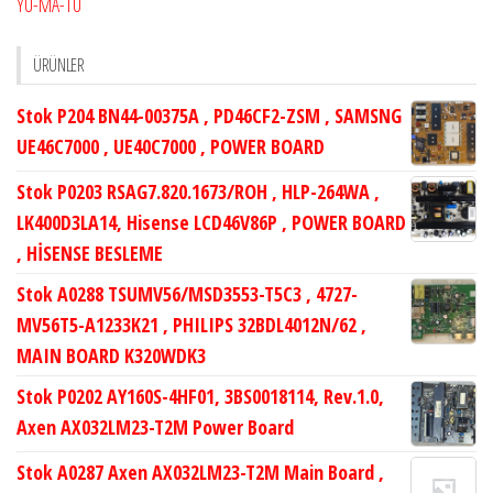
YU-MA-TU
ÜRÜNLER
Stok P204 BN44-00375A , PD46CF2-ZSM , SAMSNG
UE46C7000 , UE40C7000 , POWER BOARD
Stok P0203 RSAG7.820.1673/ROH , HLP-264WA ,
LK400D3LA14, Hisense LCD46V86P , POWER BOARD
, HİSENSE BESLEME
Stok A0288 TSUMV56/MSD3553-T5C3 , 4727-
MV56T5-A1233K21 , PHILIPS 32BDL4012N/62 ,
MAIN BOARD K320WDK3
Stok P0202 AY160S-4HF01, 3BS0018114, Rev.1.0,
Axen AX032LM23-T2M Power Board
Stok A0287 Axen AX032LM23-T2M Main Board ,