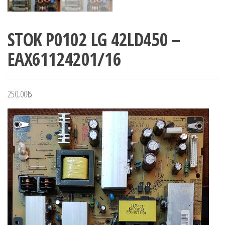
STOK P0102 LG 42LD450 –
EAX61124201/16
250,00
₺