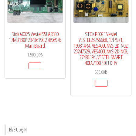
Stok A0025 Vestel 55UA8300
STOK P0021 Vestel
17MB130P 23436190 27896976
VESTEL23256668, 17IPS71,
Main Board
190814R4, VES400UNVS-2D-N02,
23247529, VES400UNVS-2D-N03,
1.500,00
₺
27481194, VESTEL SMART
40FA7100 40 LED TV
500,00
₺
BİZE ULAŞIN