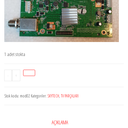
1 adet stokta
Stok
-
+
Mod02
MP2_AVL1506FV_DSZ_V1.1
Stok kodu:
mod02
Kategoriler:
SKYTECH
,
TV PARÇALARI
,
SKYTECH
3230D
,
AÇIKLAMA