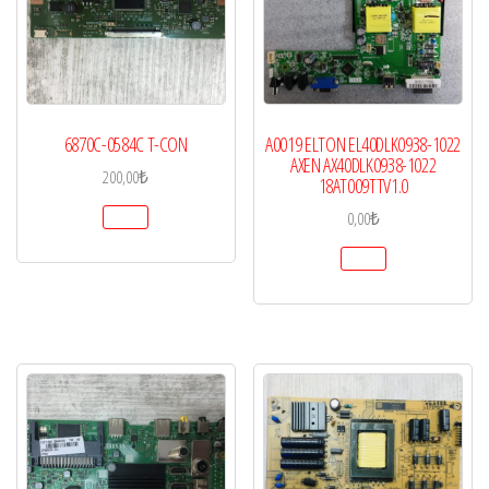
6870C-0584C T-CON
A0019 ELTON EL40DLK0938-1022
AXEN AX40DLK0938-1022
200,00
₺
18AT009TTV1.0
0,00
₺