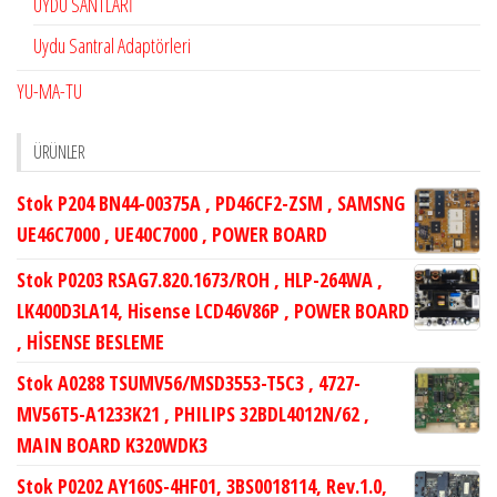
UYDU SANTLARİ
Uydu Santral Adaptörleri
YU-MA-TU
ÜRÜNLER
Stok P204 BN44-00375A , PD46CF2-ZSM , SAMSNG
UE46C7000 , UE40C7000 , POWER BOARD
Stok P0203 RSAG7.820.1673/ROH , HLP-264WA ,
LK400D3LA14, Hisense LCD46V86P , POWER BOARD
, HİSENSE BESLEME
Stok A0288 TSUMV56/MSD3553-T5C3 , 4727-
MV56T5-A1233K21 , PHILIPS 32BDL4012N/62 ,
MAIN BOARD K320WDK3
Stok P0202 AY160S-4HF01, 3BS0018114, Rev.1.0,