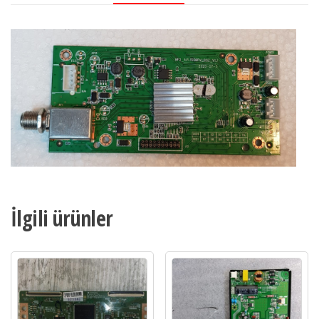
UYDU
MODÜLÜ
adet
İlgili ürünler