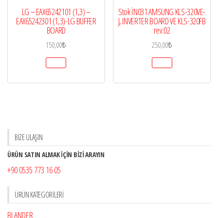
LG – EAX65242101 (1,3) –
Stok İN031 AMSUNG KLS-320VE-
EAX65242301 (1,3)-LG BUFFER
J, INVERTER BOARD VE KLS-320FB
BOARD
rev:02
150,00
₺
250,00
₺
BİZE ULAŞIN
ÜRÜN SATIN ALMAK İÇİN BİZİ ARAYIN
+90 0535 773 16 05
ÜRÜN KATEGORILERI
BLANDER