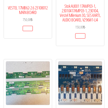
Stok AU001 17AMP03-1,
VESTEL 17MB62-2.6 23108012
23010417AMP03-1, 230104,
MAİN BOARD
Vestel Milenium 30, SES KARTI,
AUDIO BOARD, V296W1-LI4
750,00
₺
150,00
₺