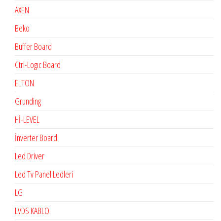
AXEN
Beko
Buffer Board
Ctrl-Logıc Board
ELTON
Grunding
Hİ-LEVEL
İnverter Board
Led Driver
Led Tv Panel Ledleri
LG
LVDS KABLO