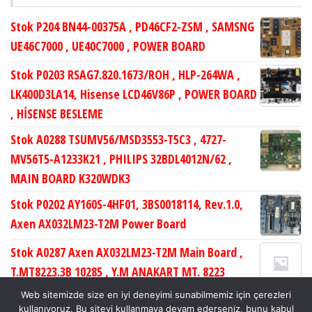
Stok P204 BN44-00375A , PD46CF2-ZSM , SAMSNG
UE46C7000 , UE40C7000 , POWER BOARD
Stok P0203 RSAG7.820.1673/ROH , HLP-264WA ,
LK400D3LA14, Hisense LCD46V86P , POWER BOARD
, HİSENSE BESLEME
Stok A0288 TSUMV56/MSD3553-T5C3 , 4727-
MV56T5-A1233K21 , PHILIPS 32BDL4012N/62 ,
MAIN BOARD K320WDK3
Stok P0202 AY160S-4HF01, 3BS0018114, Rev.1.0,
Axen AX032LM23-T2M Power Board
Stok A0287 Axen AX032LM23-T2M Main Board ,
T.MT8223.3B 10285 , Y.M ANAKART MT. 8223
TUNERSİZ MNL , LC320WXN-SCB1
Web sitemizde size en iyi deneyimi sunabilmemiz için çerezleri
kullanıyoruz. Bu siteyi kullanmaya devam ederseniz, bunu kabul