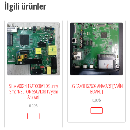
İlgili ürünler
Stok A0024 17AT008V1.0 Sunny
LG EAX68167602 ANAKART [MAİN
Smart/ELTON 55UAL08 TV yeni
BOARD]
Anakart
0,00
₺
0,00
₺