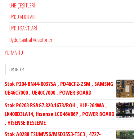
LNB ÇEŞİTLERİ
UYDU ALICILAR
UYDU SANTLARİ
Uydu Santral Adaptörleri
YU-MA-TU
ÜRÜNLER
Stok P204 BN44-00375A , PD46CF2-ZSM , SAMSNG
UE46C7000 , UE40C7000 , POWER BOARD
Stok P0203 RSAG7.820.1673/ROH , HLP-264WA ,
LK400D3LA14, Hisense LCD46V86P , POWER BOARD
, HİSENSE BESLEME
Stok A0288 TSUMV56/MSD3553-T5C3 , 4727-