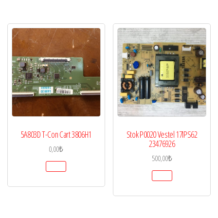
5A803D T-Con Cart 3806H1
Stok P0020 Vestel 17IPS62
23476926
0,00
₺
500,00
₺