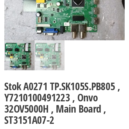
Stok A0271 TP.SK105S.PB805 ,
Y7210100491223 , Onvo
32OV5000H , Main Board ,
ST3151A07-2