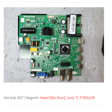
Stok kodu:
A0271
Kategoriler:
Anakart [Main Board]
,
Sunny
,
TV
,
TV PARÇALARI