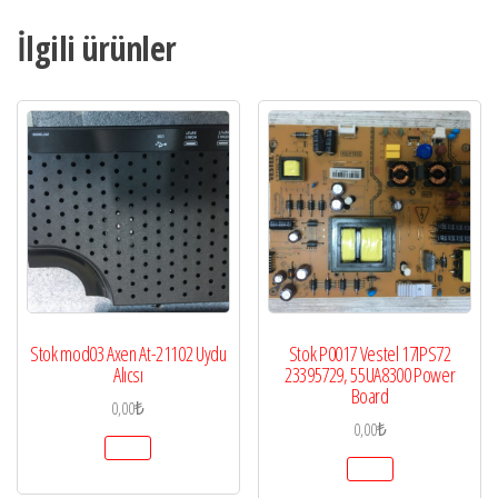
İlgili ürünler
Stok mod03 Axen At-21102 Uydu
Stok P0017 Vestel 17IPS72
Alıcsı
23395729, 55UA8300 Power
Board
0,00
₺
0,00
₺