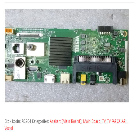
Stok kodu:
A0264
Kategoriler:
Anakart [Main Board]
,
Main Board
,
TV
,
TV PARÇALARI
,
Vestel