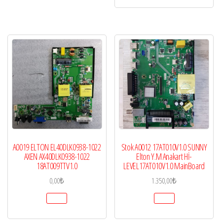
A0019 ELTON EL40DLK0938-1022
Stok A0012 17AT010V1.0 SUNNY
AXEN AX40DLK0938-1022
Elton Y.M Anakart Hİ-
18AT009TTV1.0
LEVEL17AT010V1.0 MainBoard
0,00
₺
1.350,00
₺