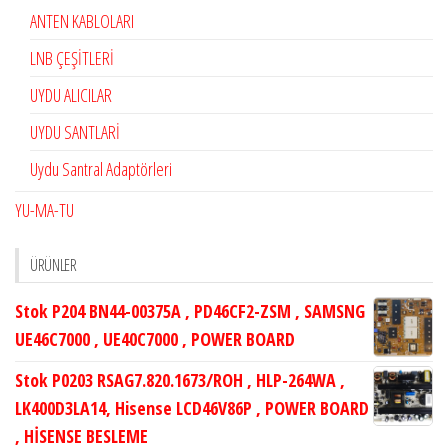
ANTEN KABLOLARI
LNB ÇEŞİTLERİ
UYDU ALICILAR
UYDU SANTLARİ
Uydu Santral Adaptörleri
YU-MA-TU
ÜRÜNLER
Stok P204 BN44-00375A , PD46CF2-ZSM , SAMSNG
UE46C7000 , UE40C7000 , POWER BOARD
Stok P0203 RSAG7.820.1673/ROH , HLP-264WA ,
LK400D3LA14, Hisense LCD46V86P , POWER BOARD
, HİSENSE BESLEME