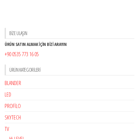
BİZE ULAŞIN
ÜRÜN SATIN ALMAK İÇİN BİZİ ARAYIN
+90 0535 773 16 05
ÜRÜN KATEGORILERI
BLANDER
LED
PROFİLO
SKYTECH
TV
Hi-LEVEL