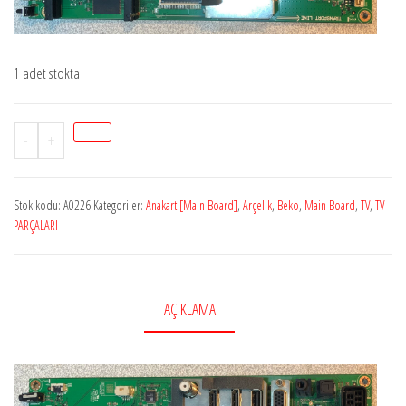
1 adet stokta
Stok
-
+
A0226
ARÇELİKPRLGZZ,
Stok kodu:
A0226
Kategoriler:
Anakart [Main Board]
,
Arçelik
,
Beko
,
Main Board
,
TV
,
TV
VTY190R-
PARÇALARI
6,
ARÇELİK
A48
AÇIKLAMA
6060,
057D48-
A74
adet