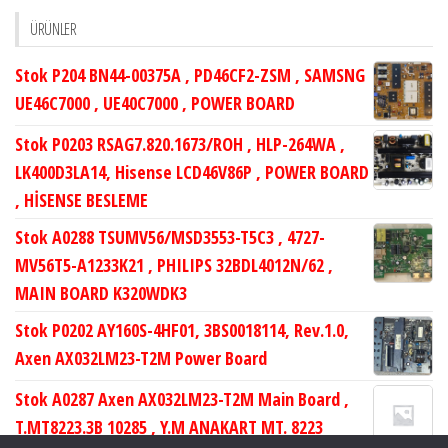
ÜRÜNLER
Stok P204 BN44-00375A , PD46CF2-ZSM , SAMSNG
UE46C7000 , UE40C7000 , POWER BOARD
Stok P0203 RSAG7.820.1673/ROH , HLP-264WA ,
LK400D3LA14, Hisense LCD46V86P , POWER BOARD
, HİSENSE BESLEME
Stok A0288 TSUMV56/MSD3553-T5C3 , 4727-
MV56T5-A1233K21 , PHILIPS 32BDL4012N/62 ,
MAIN BOARD K320WDK3
Stok P0202 AY160S-4HF01, 3BS0018114, Rev.1.0,
Axen AX032LM23-T2M Power Board
Stok A0287 Axen AX032LM23-T2M Main Board ,
T.MT8223.3B 10285 , Y.M ANAKART MT. 8223