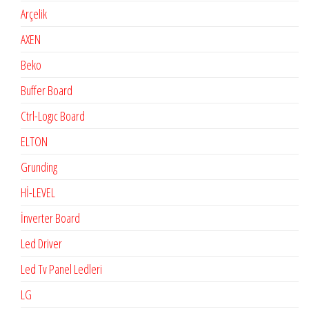
Arçelik
AXEN
Beko
Buffer Board
Ctrl-Logıc Board
ELTON
Grunding
Hİ-LEVEL
İnverter Board
Led Driver
Led Tv Panel Ledleri
LG