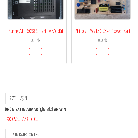
Sunny AT-16038 Smart Tv Modül
Philips TPV715G9324 Power Kart
0,00
₺
0,00
₺
BİZE ULAŞIN
ÜRÜN SATIN ALMAK İÇİN BİZİ ARAYIN
+90 0535 773 16 05
ÜRÜN KATEGORILERI