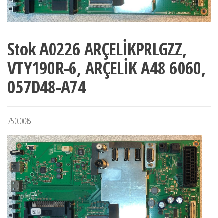
Stok A0226 ARÇELİKPRLGZZ,
VTY190R-6, ARÇELİK A48 6060,
057D48-A74
750,00
₺