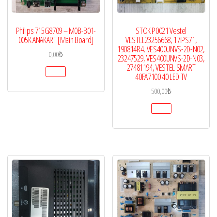
Philips 715G8709 – M0B-B01-
STOK P0021 Vestel
005K ANAKART [Main Board]
VESTEL23256668, 17IPS71,
190814R4, VES400UNVS-2D-N02,
0,00
₺
23247529, VES400UNVS-2D-N03,
27481194, VESTEL SMART
40FA7100 40 LED TV
500,00
₺