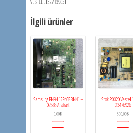
VESTEL LT32VH3905T
İlgili ürünler
Samsung BN94 12946F BN41 –
Stok P0020 Vestel 
02585 Anakart
23476926
0,00
₺
500,00
₺