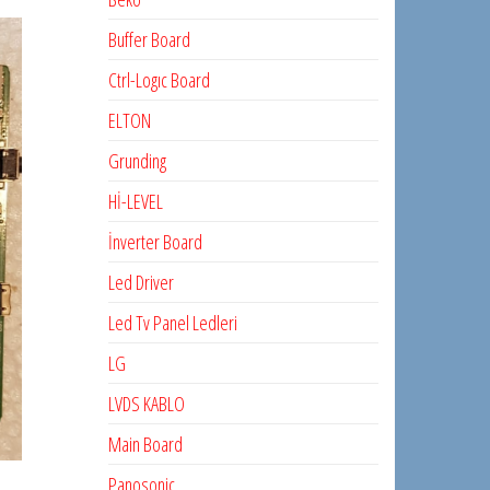
Buffer Board
Ctrl-Logıc Board
ELTON
Grunding
Hİ-LEVEL
İnverter Board
Led Driver
Led Tv Panel Ledleri
LG
LVDS KABLO
Main Board
Panosonic