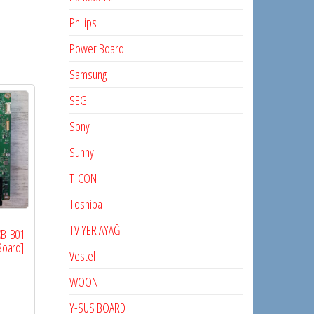
Philips
Power Board
Samsung
SEG
Sony
Sunny
T-CON
Toshiba
TV YER AYAĞI
0B-B01-
Board]
Vestel
WOON
Y-SUS BOARD