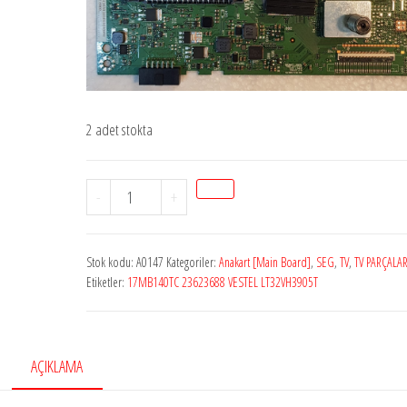
2 adet stokta
Stok
-
+
A0147
17MB140TC
Stok kodu:
A0147
Kategoriler:
Anakart [Main Board]
,
SEG
,
TV
,
TV PARÇALAR
23623688
Etiketler:
17MB140TC 23623688 VESTEL LT32VH3905T
adet
AÇIKLAMA