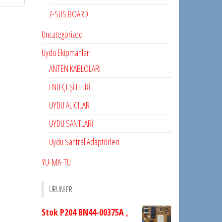
Z-SUS BOARD
Uncategorized
Uydu Ekipmanları
ANTEN KABLOLARI
LNB ÇEŞİTLERİ
UYDU ALICILAR
UYDU SANTLARİ
Uydu Santral Adaptörleri
YU-MA-TU
ÜRÜNLER
Stok P204 BN44-00375A ,