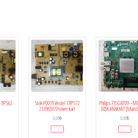
17IPS62
Stok P0019 Vestel 17IPS72
Philips 715G8709 – M
23396597 Power kart
005K ANAKART [Main 
0,00
₺
0,00
₺