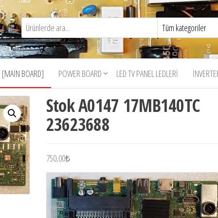
 [MAIN BOARD]
POWER BOARD
LED TV PANEL LEDLERI
İNVERTE
Stok A0147 17MB140TC
23623688
750,00
₺