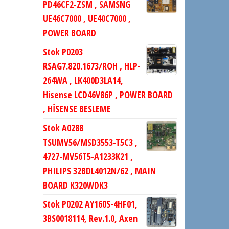
PD46CF2-ZSM , SAMSNG
UE46C7000 , UE40C7000 ,
POWER BOARD
Stok P0203
RSAG7.820.1673/ROH , HLP-
264WA , LK400D3LA14,
Hisense LCD46V86P , POWER BOARD
, HİSENSE BESLEME
Stok A0288
TSUMV56/MSD3553-T5C3 ,
4727-MV56T5-A1233K21 ,
PHILIPS 32BDL4012N/62 , MAIN
BOARD K320WDK3
Stok P0202 AY160S-4HF01,
3BS0018114, Rev.1.0, Axen