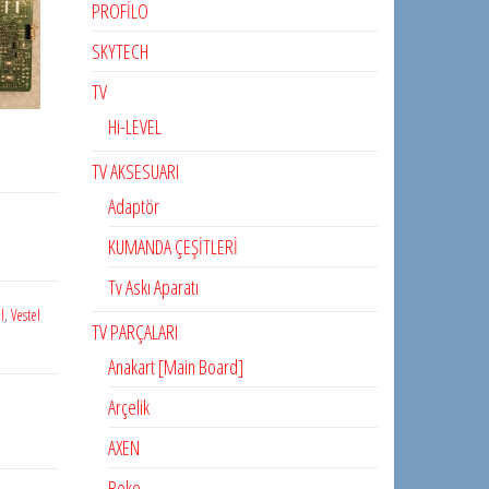
PROFİLO
SKYTECH
TV
Hi-LEVEL
TV AKSESUARI
Adaptör
KUMANDA ÇEŞİTLERİ
Tv Askı Aparatı
I
,
Vestel
TV PARÇALARI
Anakart [Main Board]
Arçelik
AXEN
Beko