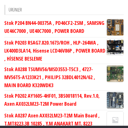
ÜRÜNLER
Stok P204 BN44-00375A , PD46CF2-ZSM , SAMSNG
UE46C7000 , UE40C7000 , POWER BOARD
Stok P0203 RSAG7.820.1673/ROH , HLP-264WA ,
LK400D3LA14, Hisense LCD46V86P , POWER BOARD
, HİSENSE BESLEME
Stok A0288 TSUMV56/MSD3553-T5C3 , 4727-
MV56T5-A1233K21 , PHILIPS 32BDL4012N/62 ,
MAIN BOARD K320WDK3
Stok P0202 AY160S-4HF01, 3BS0018114, Rev.1.0,
Axen AX032LM23-T2M Power Board
Stok A0287 Axen AX032LM23-T2M Main Board ,
T.MT8223.3B 10285 , Y.M ANAKART MT. 8223