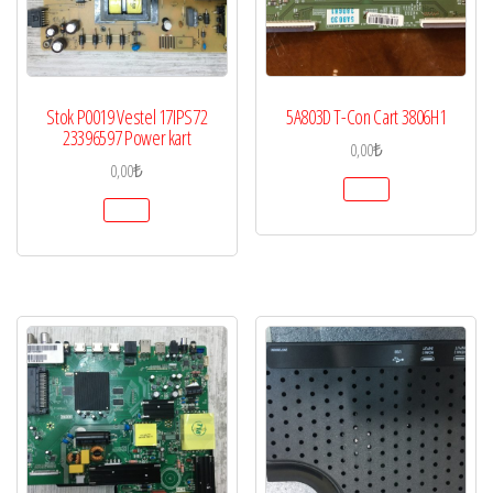
Stok P0019 Vestel 17IPS72
5A803D T-Con Cart 3806H1
23396597 Power kart
0,00
₺
0,00
₺