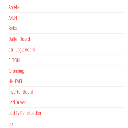
Arçelik
AXEN
Beko
Buffer Board
Ctrl-Logıc Board
ELTON
Grunding
Hİ-LEVEL
İnverter Board
Led Driver
Led Tv Panel Ledleri
LG