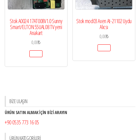
Stok A0024 17AT008V1.0 Sunny
Stok mod03 Axen At-21102 Uydu
Smart/ELTON 55UAL08 TV yeni
Alıcsı
Anakart
0,00
₺
0,00
₺
BİZE ULAŞIN
ÜRÜN SATIN ALMAK İÇİN BİZİ ARAYIN
+90 0535 773 16 05
ÜRÜN KATEGORILERI