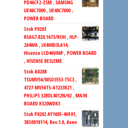
PD46CF2-ZSM , SAMSNG
UE46C7000 , UE40C7000 ,
POWER BOARD
Stok P0203
RSAG7.820.1673/ROH , HLP-
264WA , LK400D3LA14,
Hisense LCD46V86P , POWER BOARD
, HİSENSE BESLEME
Stok A0288
TSUMV56/MSD3553-T5C3 ,
4727-MV56T5-A1233K21 ,
PHILIPS 32BDL4012N/62 , MAIN
BOARD K320WDK3
Stok P0202 AY160S-4HF01,
3BS0018114, Rev.1.0, Axen