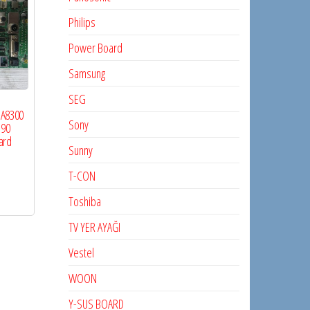
Philips
Power Board
Samsung
SEG
UA8300
Sony
190
ard
Sunny
T-CON
Toshiba
TV YER AYAĞI
Vestel
WOON
Y-SUS BOARD