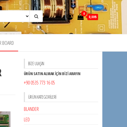
0
0,00₺
R BOARD
BİZE ULAŞIN
R
ÜRÜN SATIN ALMAK İÇİN BİZİ ARAYIN
+90 0535 773 16 05
ÜRÜN KATEGORILERI
BLANDER
LED