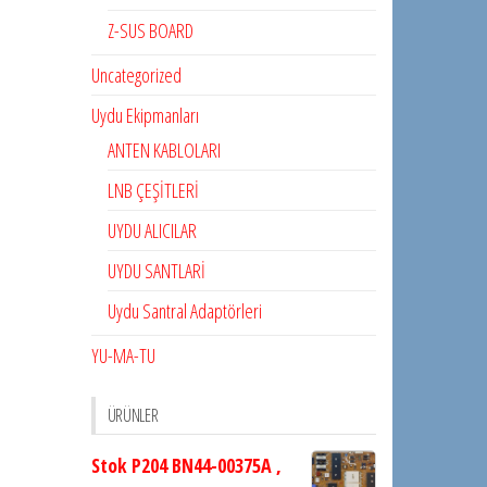
Z-SUS BOARD
Uncategorized
Uydu Ekipmanları
ANTEN KABLOLARI
LNB ÇEŞİTLERİ
UYDU ALICILAR
UYDU SANTLARİ
Uydu Santral Adaptörleri
YU-MA-TU
ÜRÜNLER
Stok P204 BN44-00375A ,