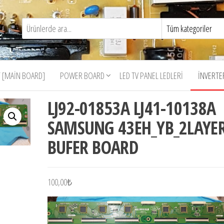
 [MAIN BOARD]
POWER BOARD
LED TV PANEL LEDLERI
İNVERTE
LJ92-01853A LJ41-10138A
SAMSUNG 43EH_YB_2LAYE
BUFER BOARD
100,00
₺