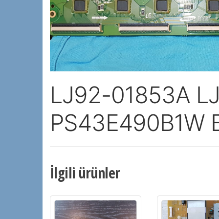
LJ92-01853A L
PS43E490B1W 
İlgili ürünler