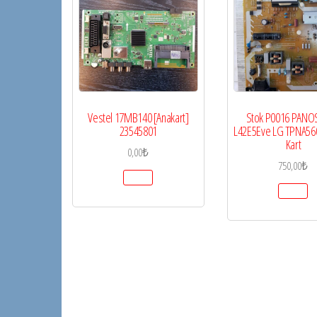
Vestel 17MB140 [Anakart]
Stok P0016 PANO
23545801
L42E5Eve LG TPNA56
Kart
0,00
₺
750,00
₺