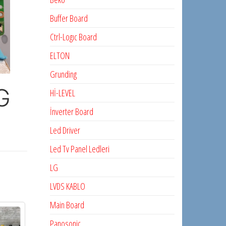
Buffer Board
Ctrl-Logıc Board
ELTON
Grunding
G
Hİ-LEVEL
İnverter Board
Led Driver
Led Tv Panel Ledleri
LG
LVDS KABLO
Main Board
Panosonic