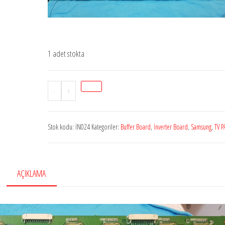
1 adet stokta
LJ92-
-
+
01853A
LJ41-
Stok kodu:
İN024
Kategoriler:
Buffer Board
,
İnverter Board
,
Samsung
,
TV P
10138A
SAMSUNG
43EH_YB_2LAYER
BUFER
AÇIKLAMA
BOARD
adet