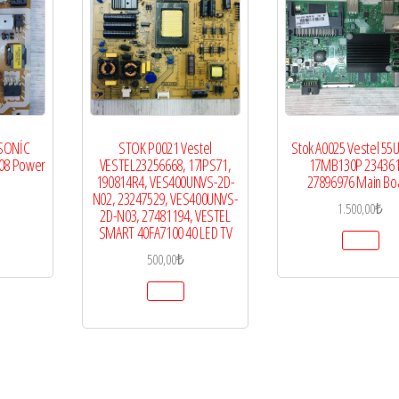
SONİC
STOK P0021 Vestel
Stok A0025 Vestel 55
08 Power
VESTEL23256668, 17IPS71,
17MB130P 23436
190814R4, VES400UNVS-2D-
27896976 Main Bo
N02, 23247529, VES400UNVS-
1.500,00
₺
2D-N03, 27481194, VESTEL
SMART 40FA7100 40 LED TV
500,00
₺