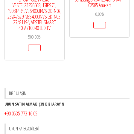
VESTEL23256668, 17IPS71,
02585 Anakart
190814R4, VES400UNVS-2D-N02,
0,00
₺
23247529, VES400UNVS-2D-N03,
27481194, VESTEL SMART
40FA7100 40 LED TV
500,00
₺
BİZE ULAŞIN
ÜRÜN SATIN ALMAK İÇİN BİZİ ARAYIN
+90 0535 773 16 05
ÜRÜN KATEGORILERI