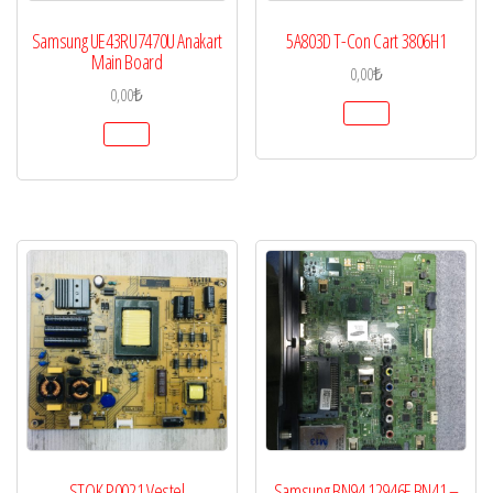
Samsung UE43RU7470U Anakart
5A803D T-Con Cart 3806H1
Main Board
0,00
₺
0,00
₺
STOK P0021 Vestel
Samsung BN94 12946F BN41 –