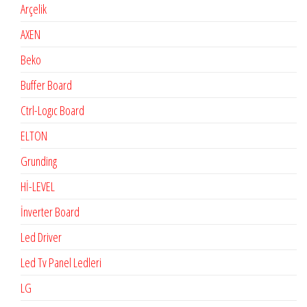
Arçelik
AXEN
Beko
Buffer Board
Ctrl-Logıc Board
ELTON
Grunding
Hİ-LEVEL
İnverter Board
Led Driver
Led Tv Panel Ledleri
LG