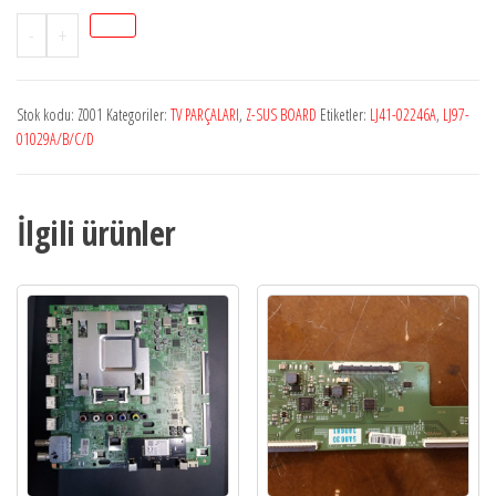
LJ41-
-
+
02246A
Z-
Stok kodu:
Z001
Kategoriler:
TV PARÇALARI
,
Z-SUS BOARD
Etiketler:
LJ41-02246A
,
LJ97-
SUS
01029A/B/C/D
BOARD
adet
İlgili ürünler