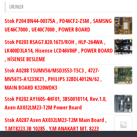
ÜRÜNLER
Stok P204 BN44-00375A , PD46CF2-ZSM , SAMSNG
UE46C7000 , UE40C7000 , POWER BOARD
Stok P0203 RSAG7.820.1673/ROH , HLP-264WA ,
LK400D3LA14, Hisense LCD46V86P , POWER BOARD
, HİSENSE BESLEME
Stok A0288 TSUMV56/MSD3553-T5C3 , 4727-
MV56T5-A1233K21 , PHILIPS 32BDL4012N/62 ,
MAIN BOARD K320WDK3
Stok P0202 AY160S-4HF01, 3BS0018114, Rev.1.0,
Axen AX032LM23-T2M Power Board
Stok A0287 Axen AX032LM23-T2M Main Board ,
T.MT8223.3B 10285 , Y.M ANAKART MT. 8223