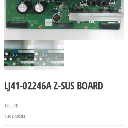
LJ41-02246A Z-SUS BOARD
180,00
₺
1 adet stokta