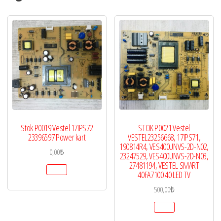
Stok P0019 Vestel 17IPS72
STOK P0021 Vestel
23396597 Power kart
VESTEL23256668, 17IPS71,
190814R4, VES400UNVS-2D-N02,
0,00
₺
23247529, VES400UNVS-2D-N03,
27481194, VESTEL SMART
40FA7100 40 LED TV
500,00
₺