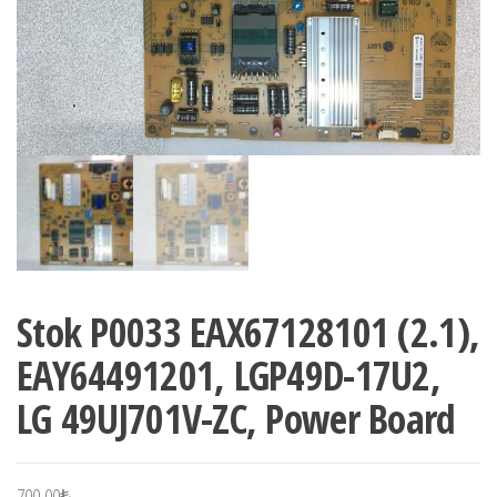
Stok P0033 EAX67128101 (2.1),
EAY64491201, LGP49D-17U2,
LG 49UJ701V-ZC, Power Board
700,00
₺