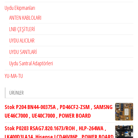
Uydu Ekipmanları
ANTEN KABLOLARI
LNB ÇEŞİTLERİ
UYDU ALICILAR
UYDU SANTLARİ
Uydu Santral Adaptörleri
YU-MA-TU
ÜRÜNLER
Stok P204 BN44-00375A , PD46CF2-ZSM , SAMSNG
UE46C7000 , UE40C7000 , POWER BOARD
Stok P0203 RSAG7.820.1673/ROH , HLP-264WA ,
LK400D3LA14, Hisense LCD46V86P , POWER BOARD