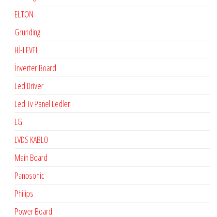
ELTON
Grunding
Hİ-LEVEL
İnverter Board
Led Driver
Led Tv Panel Ledleri
LG
LVDS KABLO
Main Board
Panosonic
Philips
Power Board