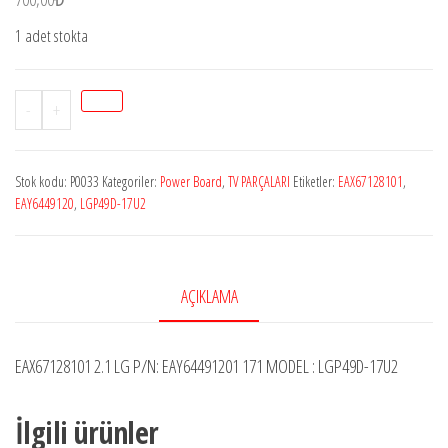
1 adet stokta
Stok
-
+
P0033
EAX67128101
Stok kodu:
P0033
Kategoriler:
Power Board
,
TV PARÇALARI
Etiketler:
EAX67128101
,
(2.1),
EAY6449120
,
LGP49D-17U2
EAY64491201,
LGP49D-
17U2,
AÇIKLAMA
LG
49UJ701V-
ZC,
EAX67128101 2.1 LG P/N: EAY64491201 171 MODEL : LGP49D-17U2
Power
Board
İlgili ürünler
adet