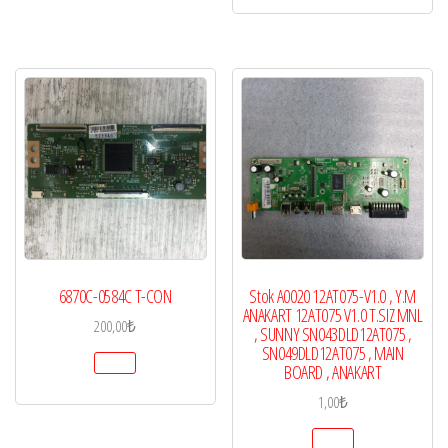
6870C-0584C T-CON
Stok A0020 12AT075-V1.0 , Y.M
ANAKART 12AT075 V1.0 T.SIZ MNL
200,00
₺
, SUNNY SN043DLD12AT075 ,
SN049DLD12AT075 , MAIN
BOARD , ANAKART
1,00
₺