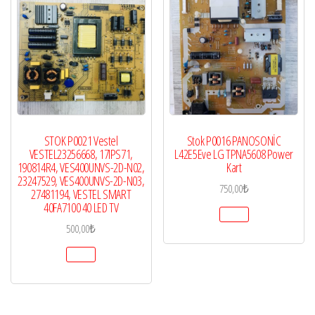
STOK P0021 Vestel
Stok P0016 PANOSONİC
VESTEL23256668, 17IPS71,
L42E5Eve LG TPNA5608 Power
190814R4, VES400UNVS-2D-N02,
Kart
23247529, VES400UNVS-2D-N03,
750,00
₺
27481194, VESTEL SMART
40FA7100 40 LED TV
500,00
₺