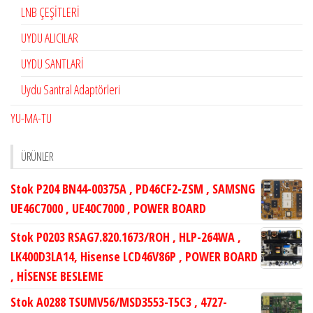
LNB ÇEŞİTLERİ
UYDU ALICILAR
UYDU SANTLARİ
Uydu Santral Adaptörleri
YU-MA-TU
ÜRÜNLER
Stok P204 BN44-00375A , PD46CF2-ZSM , SAMSNG
UE46C7000 , UE40C7000 , POWER BOARD
Stok P0203 RSAG7.820.1673/ROH , HLP-264WA ,
LK400D3LA14, Hisense LCD46V86P , POWER BOARD
, HİSENSE BESLEME
Stok A0288 TSUMV56/MSD3553-T5C3 , 4727-