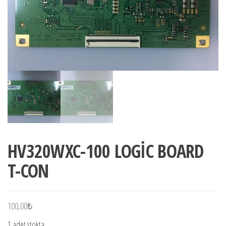
HV320WXC-100 LOGİC BOARD
T-CON
100,00
₺
1 adet stokta