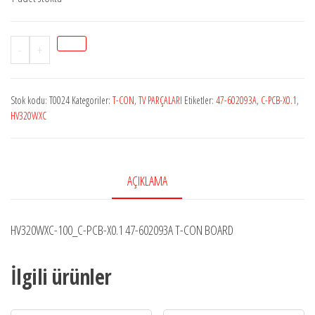
HV320WXC-
-
+
100
LOGİC
Stok kodu:
T0024
Kategoriler:
T-CON
,
TV PARÇALARI
Etiketler:
47-602093A
,
C-PCB-X0.1
,
BOARD
HV320WXC
T-
CON
adet
AÇIKLAMA
HV320WXC-100_C-PCB-X0.1 47-602093A T-CON BOARD
İlgili ürünler