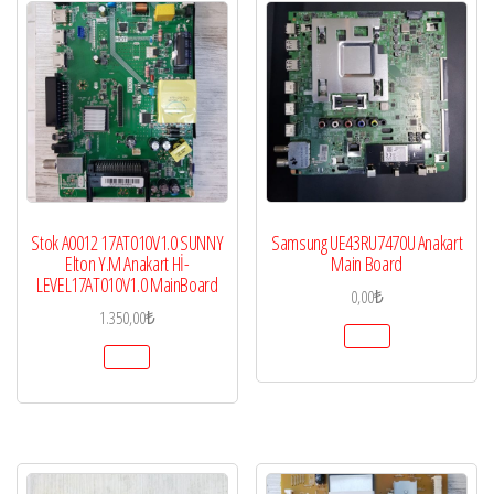
Stok A0012 17AT010V1.0 SUNNY
Samsung UE43RU7470U Anakart
Elton Y.M Anakart Hİ-
Main Board
LEVEL17AT010V1.0 MainBoard
0,00
₺
1.350,00
₺