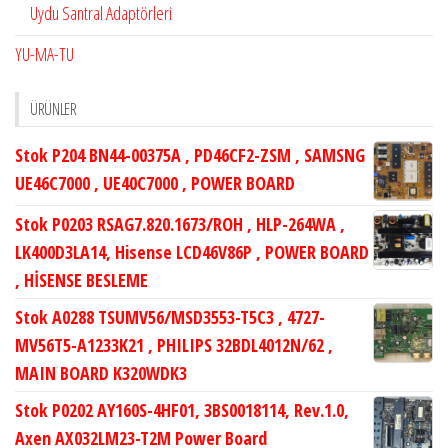
Uydu Santral Adaptörleri
YU-MA-TU
ÜRÜNLER
Stok P204 BN44-00375A , PD46CF2-ZSM , SAMSNG
UE46C7000 , UE40C7000 , POWER BOARD
Stok P0203 RSAG7.820.1673/ROH , HLP-264WA ,
LK400D3LA14, Hisense LCD46V86P , POWER BOARD
, HİSENSE BESLEME
Stok A0288 TSUMV56/MSD3553-T5C3 , 4727-
MV56T5-A1233K21 , PHILIPS 32BDL4012N/62 ,
MAIN BOARD K320WDK3
Stok P0202 AY160S-4HF01, 3BS0018114, Rev.1.0,
Axen AX032LM23-T2M Power Board