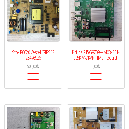
Stok P0020 Vestel 17IPS62
Philips 715G8709 – M0B-B01-
23476926
005K ANAKART [Main Board]
500,00
₺
0,00
₺