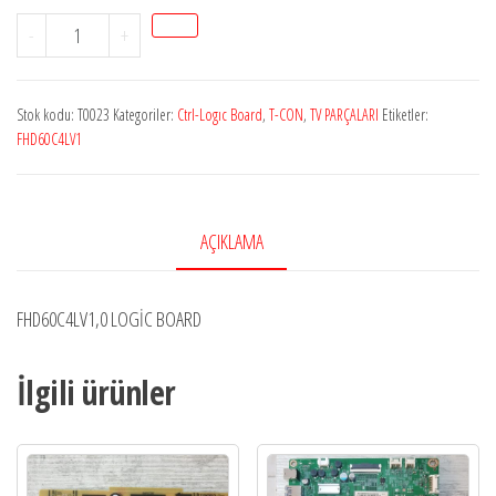
FHD60C4LV1,0
-
+
SAMSUNG
T-
Stok kodu:
T0023
Kategoriler:
Ctrl-Logıc Board
,
T-CON
,
TV PARÇALARI
Etiketler:
CON
FHD60C4LV1
adet
AÇIKLAMA
FHD60C4LV1,0 LOGİC BOARD
İlgili ürünler