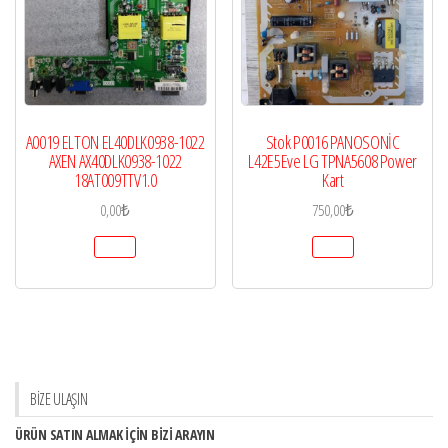
A0019 ELTON EL40DLK0938-1022
Stok P0016 PANOSONİC
AXEN AX40DLK0938-1022
L42E5Eve LG TPNA5608 Power
18AT009TTV1.0
Kart
0,00
₺
750,00
₺
BİZE ULAŞIN
ÜRÜN SATIN ALMAK İÇİN BİZİ ARAYIN