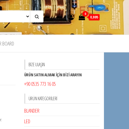
0
0,00₺
R BOARD
BİZE ULAŞIN
ÜRÜN SATIN ALMAK İÇİN BİZİ ARAYIN
+90 0535 773 16 05
ÜRÜN KATEGORILERI
BLANDER
r:
LED