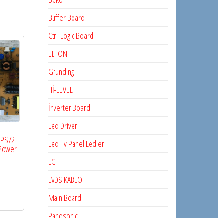
Buffer Board
Ctrl-Logıc Board
ELTON
Grunding
Hİ-LEVEL
İnverter Board
Led Driver
7IPS72
Led Tv Panel Ledleri
 Power
LG
LVDS KABLO
Main Board
Panosonic