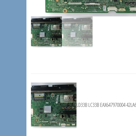
LD33B LC33B EAX647970004 42LA