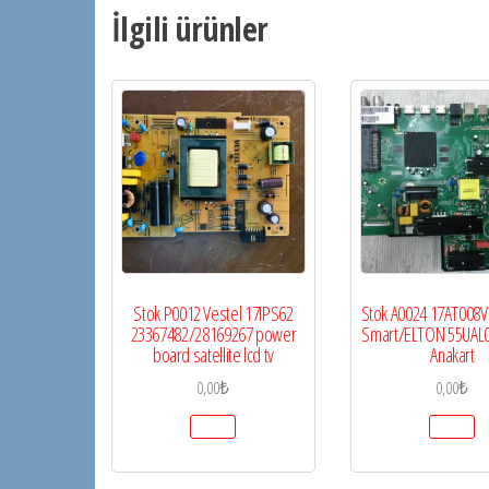
İlgili ürünler
Stok P0012 Vestel 17IPS62
Stok A0024 17AT008V
23367482/28169267 power
Smart/ELTON 55UAL0
board satellite lcd tv
Anakart
0,00
₺
0,00
₺