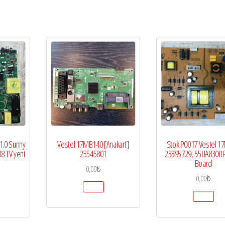
1.0 Sunny
Vestel 17MB140 [Anakart]
Stok P0017 Vestel 1
8 TV yeni
23545801
23395729, 55UA8300
Board
0,00
₺
0,00
₺