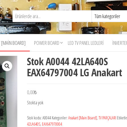
 [MAIN BOARD]
POWER BOARD
LED TV PANEL LEDLERI
İNVERTE
Stok A0044 42LA640S
EAX64797004 LG Anakart
0,00
₺
Stokta yok
Stok kodu:
A0044
Kategoriler:
Anakart [Main Board]
,
TV PARÇALARI
Etiketle
42LA640S
,
EAX647970004