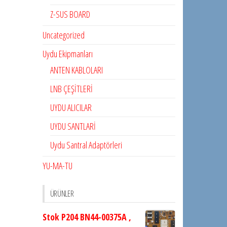
Z-SUS BOARD
Uncategorized
Uydu Ekipmanları
ANTEN KABLOLARI
LNB ÇEŞİTLERİ
UYDU ALICILAR
UYDU SANTLARİ
Uydu Santral Adaptörleri
YU-MA-TU
ÜRÜNLER
Stok P204 BN44-00375A ,