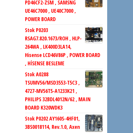
PD46CF2-ZSM , SAMSNG
UE46C7000 , UE40C7000 ,
POWER BOARD
Stok P0203
RSAG7.820.1673/ROH , HLP-
264WA , LK400D3LA14,
Hisense LCD46V86P , POWER BOARD
, HİSENSE BESLEME
Stok A0288
TSUMV56/MSD3553-T5C3 ,
4727-MV56T5-A1233K21 ,
PHILIPS 32BDL4012N/62 , MAIN
BOARD K320WDK3
Stok P0202 AY160S-4HF01,
3BS0018114, Rev.1.0, Axen