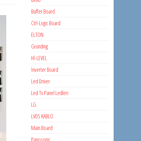
Buffer Board
Ctrl-Logıc Board
ELTON
Grunding
Hİ-LEVEL
İnverter Board
Led Driver
Led Tv Panel Ledleri
LG
LVDS KABLO
Main Board
Panosonic