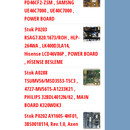
PD46CF2-ZSM , SAMSNG
UE46C7000 , UE40C7000 ,
POWER BOARD
Stok P0203
RSAG7.820.1673/ROH , HLP-
264WA , LK400D3LA14,
Hisense LCD46V86P , POWER BOARD
, HİSENSE BESLEME
Stok A0288
TSUMV56/MSD3553-T5C3 ,
4727-MV56T5-A1233K21 ,
PHILIPS 32BDL4012N/62 , MAIN
BOARD K320WDK3
Stok P0202 AY160S-4HF01,
3BS0018114, Rev.1.0, Axen