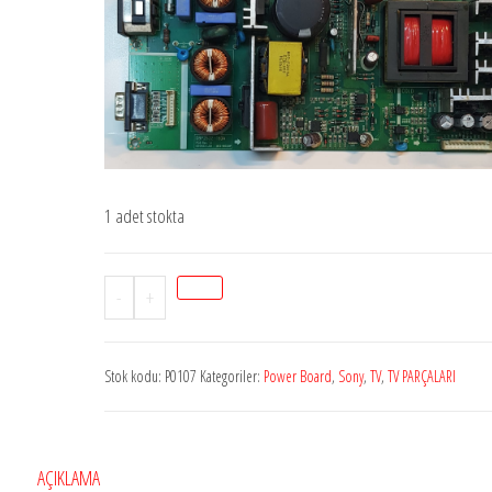
1 adet stokta
DBP2632-
-
+
180A
,
Stok kodu:
P0107
Kategoriler:
Power Board
,
Sony
,
TV
,
TV PARÇALARI
REV.1.0
,
SONY
,
AÇIKLAMA