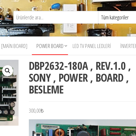
 [MAIN BOARD]
POWER BOARD
LED TV PANEL LEDLERI
İNVERTE
DBP2632-180A , REV.1.0 ,
SONY , POWER , BOARD ,
BESLEME
300,00
₺