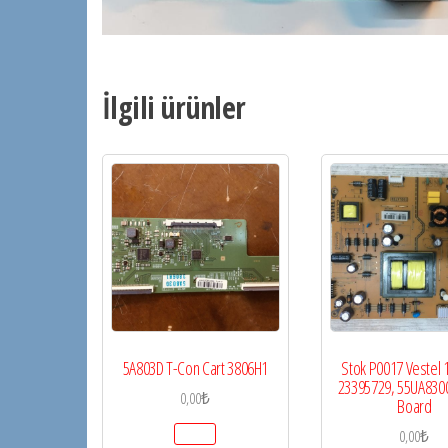
İlgili ürünler
5A803D T-Con Cart 3806H1
Stok P0017 Vestel 
23395729, 55UA830
0,00
₺
Board
0,00
₺