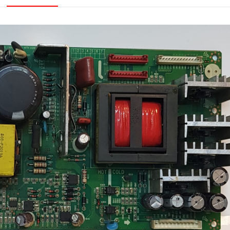
POWER
,
BOARD
,
BESLEME
adet