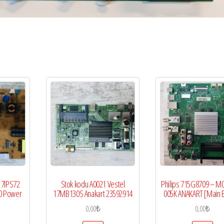
17IPS72
Stok kodu A0021 Vestel
Philips 715G8709 – M
0 Power
17MB130S Anakart 23592914
005K ANAKART [Main 
0,00
₺
0,00
₺