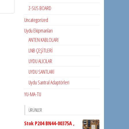
Z-SUS BOARD
Uncategorized
Uydu Ekipmanları
ANTEN KABLOLARI
LNB ÇEŞİTLERİ
UYDU ALICILAR
UYDU SANTLARİ
Uydu Santral Adaptörleri
YU-MA-TU
ÜRÜNLER
Stok P204 BN44-00375A ,