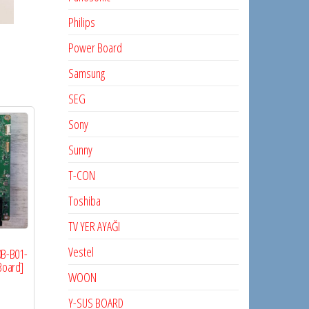
Philips
Power Board
Samsung
SEG
Sony
Sunny
T-CON
Toshiba
TV YER AYAĞI
Vestel
0B-B01-
Board]
WOON
Y-SUS BOARD