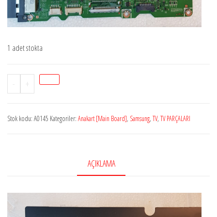
1 adet stokta
BN94-
-
+
05071E
,
Stok kodu:
A0145
Kategoriler:
Anakart [Main Board]
,
Samsung
,
TV
,
TV PARÇALARI
BN41-
01661B
,
SAMSUNG
AÇIKLAMA
UE32D5000
,
MAIN
BOARD