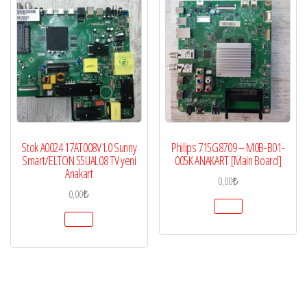
Stok A0024 17AT008V1.0 Sunny
Philips 715G8709 – M0B-B01-
Smart/ELTON 55UAL08 TV yeni
005K ANAKART [Main Board]
Anakart
0,00
₺
0,00
₺