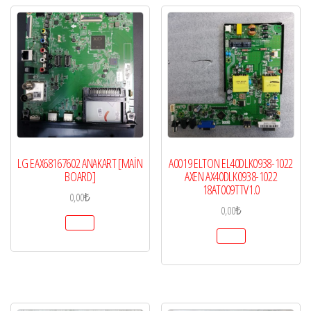
LG EAX68167602 ANAKART [MAİN
A0019 ELTON EL40DLK0938-1022
BOARD]
AXEN AX40DLK0938-1022
18AT009TTV1.0
0,00
₺
0,00
₺