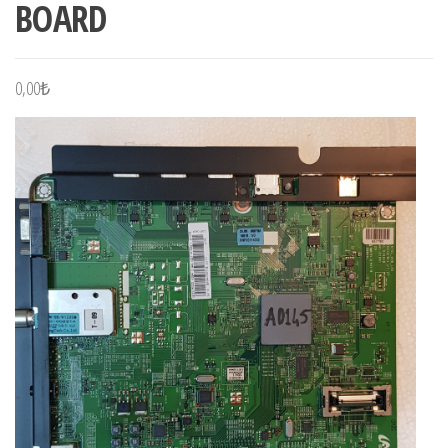
BOARD
0,00
₺