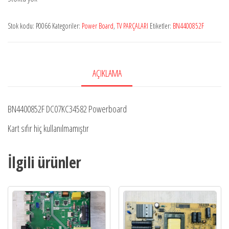
Stok kodu:
P0066
Kategoriler:
Power Board
,
TV PARÇALARI
Etiketler:
BN4400852F
AÇIKLAMA
BN4400852F DC07KC34582 Powerboard
Kart sıfır hiç kullanılmamıştır
İlgili ürünler