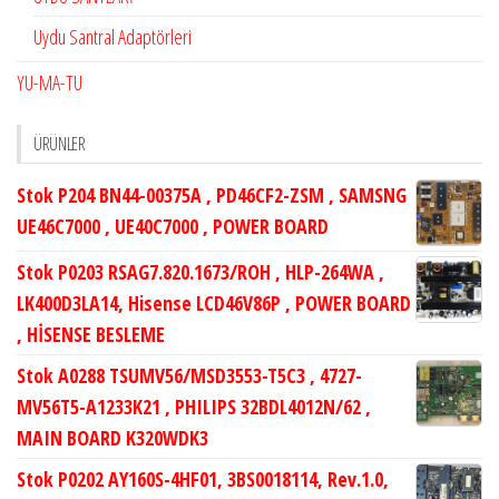
Uydu Santral Adaptörleri
YU-MA-TU
ÜRÜNLER
Stok P204 BN44-00375A , PD46CF2-ZSM , SAMSNG
UE46C7000 , UE40C7000 , POWER BOARD
Stok P0203 RSAG7.820.1673/ROH , HLP-264WA ,
LK400D3LA14, Hisense LCD46V86P , POWER BOARD
, HİSENSE BESLEME
Stok A0288 TSUMV56/MSD3553-T5C3 , 4727-
MV56T5-A1233K21 , PHILIPS 32BDL4012N/62 ,
MAIN BOARD K320WDK3
Stok P0202 AY160S-4HF01, 3BS0018114, Rev.1.0,