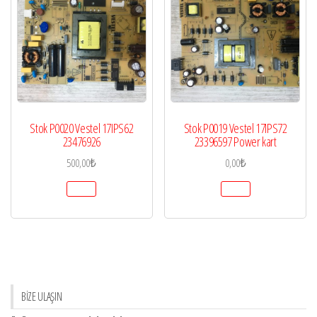
Stok P0020 Vestel 17IPS62
Stok P0019 Vestel 17IPS72
23476926
23396597 Power kart
500,00
₺
0,00
₺
BİZE ULAŞIN