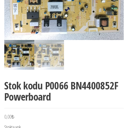
Stok kodu P0066 BN4400852F
Powerboard
0,00
₺
Stokta yok