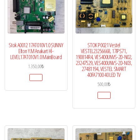
Stok A0012 17AT010V1.0 SUNNY
STOK P0021 Vestel
Elton Y.M Anakart Hİ-
VESTEL23256668, 17IPS71,
LEVEL17AT010V1.0 MainBoard
190814R4, VES400UNVS-2D-N02,
23247529, VES400UNVS-2D-N03,
1.350,00
₺
27481194, VESTEL SMART
40FA7100 40 LED TV
500,00
₺