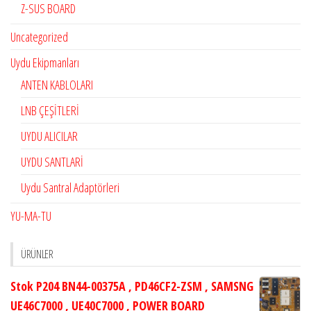
Z-SUS BOARD
Uncategorized
Uydu Ekipmanları
ANTEN KABLOLARI
LNB ÇEŞİTLERİ
UYDU ALICILAR
UYDU SANTLARİ
Uydu Santral Adaptörleri
YU-MA-TU
ÜRÜNLER
Stok P204 BN44-00375A , PD46CF2-ZSM , SAMSNG
UE46C7000 , UE40C7000 , POWER BOARD