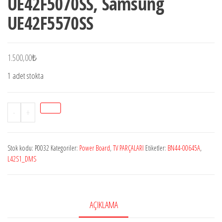
UE42F5070SS, Samsung
UE42F5570SS
1.500,00
₺
1 adet stokta
StokP0032
-
+
SAMSUNGBN44-
00645A,
Stok kodu:
P0032
Kategoriler:
Power Board
,
TV PARÇALARI
Etiketler:
BN44-00645A
,
L42S1_DSM,
L42S1_DMS
L42S1,
KTL
SU10054-
AÇIKLAMA
XXXX,
CY-