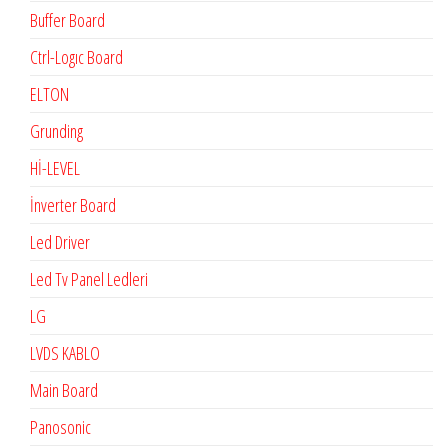
Buffer Board
Ctrl-Logıc Board
ELTON
Grunding
Hİ-LEVEL
İnverter Board
Led Driver
Led Tv Panel Ledleri
LG
LVDS KABLO
Main Board
Panosonic