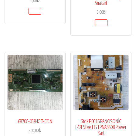
0,00
₺
Anakart
0,00
₺
6870C-0584C T-CON
Stok P0016 PANOSONİC
L42E5Eve LG TPNA5608 Power
200,00
₺
Kart