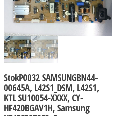
StokP0032 SAMSUNGBN44-
00645A, L42S1_DSM, L42S1,
KTL SU10054-XXXX, CY-
HF420BGAV1H, Samsung