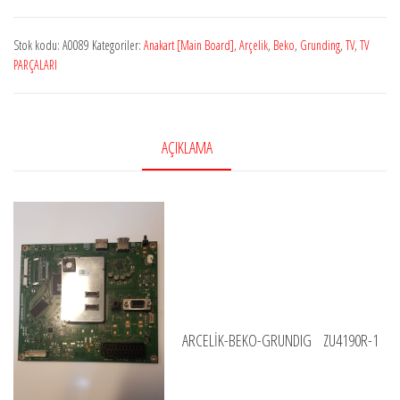
A0089
Stok kodu:
A0089
Kategoriler:
Anakart [Main Board]
,
Arçelik
,
Beko
,
Grunding
,
TV
,
TV
ARCELİK-
PARÇALARI
BEKO-
GRUNDIG
ZU4190R-
AÇIKLAMA
1
EJT6ZZ
adet
ARCELİK-BEKO-GRUNDIG ZU4190R-1