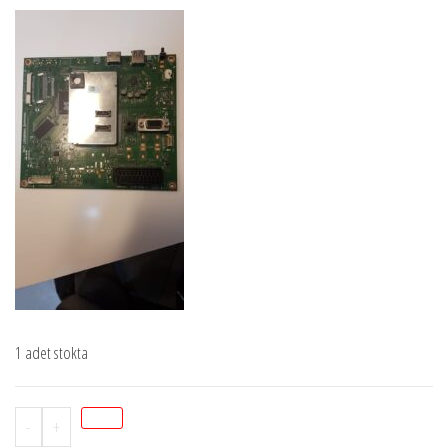
1 adet stokta
Stok
-
+
kodu