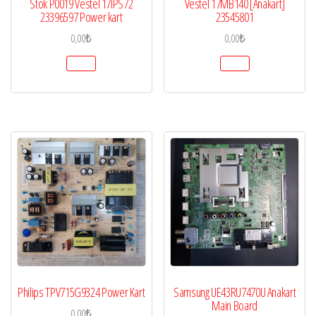
Stok P0019 Vestel 17IPS72
Vestel 17MB140 [Anakart]
23396597 Power kart
23545801
0,00
₺
0,00
₺
Philips TPV715G9324 Power Kart
Samsung UE43RU7470U Anakart
Main Board
0,00
₺