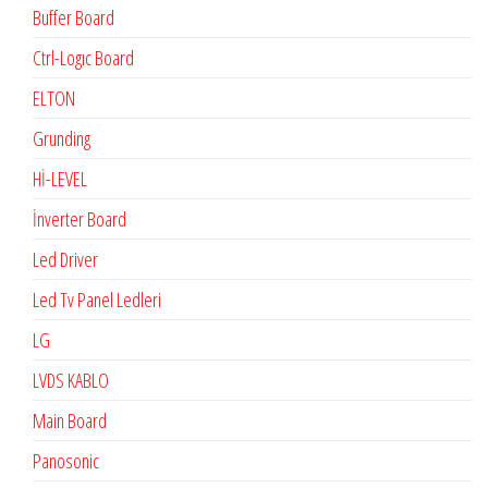
Buffer Board
Ctrl-Logıc Board
ELTON
Grunding
Hİ-LEVEL
İnverter Board
Led Driver
Led Tv Panel Ledleri
LG
LVDS KABLO
Main Board
Panosonic