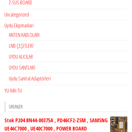
Z-SUS BOARD
Uncategorized
Uydu Ekipmanları
ANTEN KABLOLARI
LNB ÇEŞİTLERİ
UYDU ALICILAR
UYDU SANTLARİ
Uydu Santral Adaptörleri
YU-MA-TU
ÜRÜNLER
Stok P204 BN44-00375A , PD46CF2-ZSM , SAMSNG
UE46C7000 , UE40C7000 , POWER BOARD