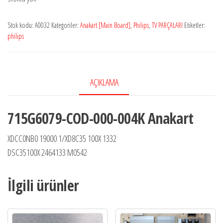
Stok kodu:
A0032
Kategoriler:
Anakart [Main Board]
,
Philips
,
TV PARÇALARI
Etiketler:
philips
AÇIKLAMA
715G6079-COD-000-004K Anakart
XDCC0NB0 19000 1/XD8C35 100X 1332
DSC35100X 2464133 M0542
İlgili ürünler