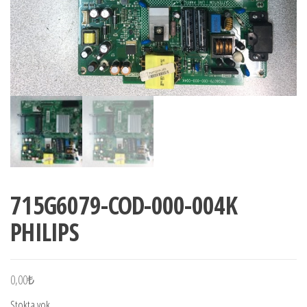
715G6079-COD-000-004K
PHILIPS
0,00
₺
Stokta yok