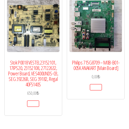
Stok P0018 VESTEL23152101,
Philips 715G8709 – M0B-B01-
17IPS20, 23152108, 27122632,
005K ANAKART [Main Board]
Power Board, VES400UNDS-03,
0,00
₺
SEG 39226B, SEG 39182, Regal
40F5140S
650,00
₺