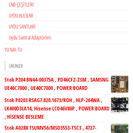
LNB ÇEŞİTLERİ
UYDU ALICILAR
UYDU SANTLARİ
Uydu Santral Adaptörleri
YU-MA-TU
ÜRÜNLER
Stok P204 BN44-00375A , PD46CF2-ZSM , SAMSNG
UE46C7000 , UE40C7000 , POWER BOARD
Stok P0203 RSAG7.820.1673/ROH , HLP-264WA ,
LK400D3LA14, Hisense LCD46V86P , POWER BOARD
, HİSENSE BESLEME
Stok A0288 TSUMV56/MSD3553-T5C3 , 4727-