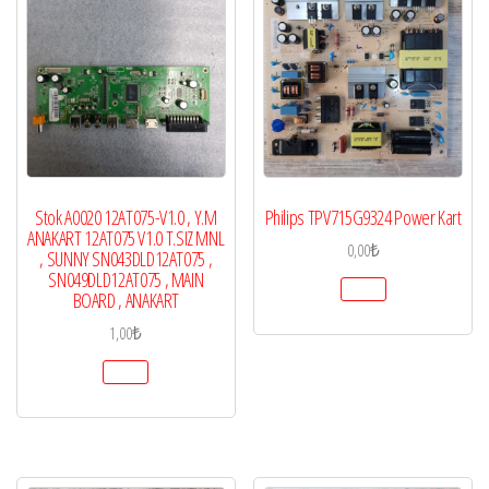
Stok A0020 12AT075-V1.0 , Y.M
Philips TPV715G9324 Power Kart
ANAKART 12AT075 V1.0 T.SIZ MNL
0,00
₺
, SUNNY SN043DLD12AT075 ,
SN049DLD12AT075 , MAIN
BOARD , ANAKART
1,00
₺