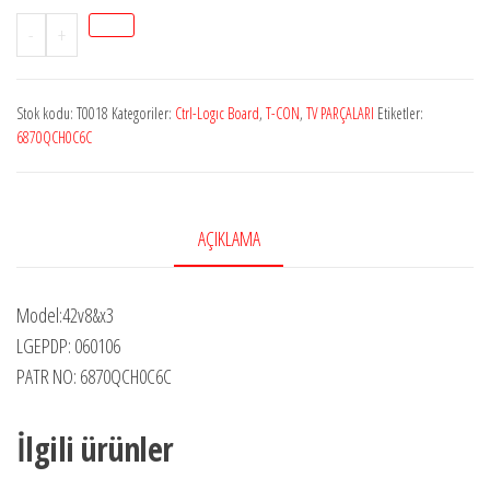
6870QCH0C6C
-
+
CTRL-
BOARD
Stok kodu:
T0018
Kategoriler:
Ctrl-Logıc Board
,
T-CON
,
TV PARÇALARI
Etiketler:
adet
6870QCH0C6C
AÇIKLAMA
Model:42v8&x3
LGEPDP: 060106
PATR NO: 6870QCH0C6C
İlgili ürünler