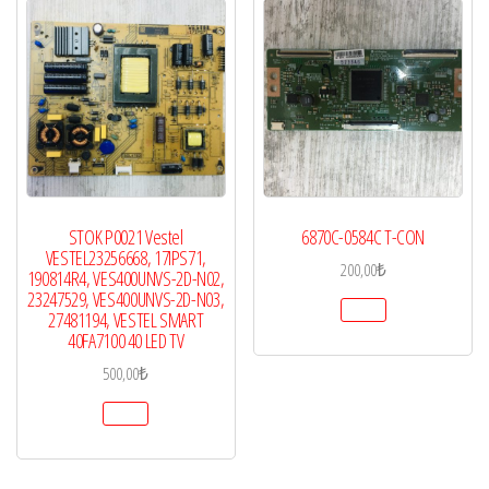
STOK P0021 Vestel
6870C-0584C T-CON
VESTEL23256668, 17IPS71,
200,00
₺
190814R4, VES400UNVS-2D-N02,
23247529, VES400UNVS-2D-N03,
27481194, VESTEL SMART
40FA7100 40 LED TV
500,00
₺