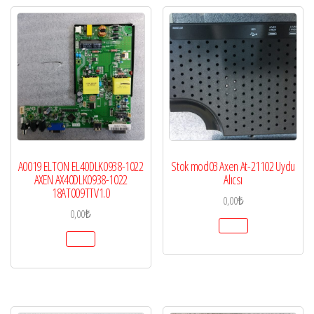
A0019 ELTON EL40DLK0938-1022
Stok mod03 Axen At-21102 Uydu
AXEN AX40DLK0938-1022
Alıcsı
18AT009TTV1.0
0,00
₺
0,00
₺