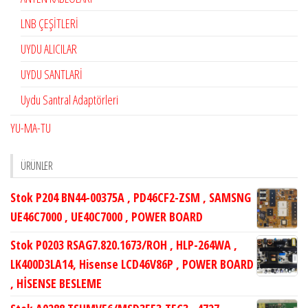
LNB ÇEŞİTLERİ
UYDU ALICILAR
UYDU SANTLARİ
Uydu Santral Adaptörleri
YU-MA-TU
ÜRÜNLER
Stok P204 BN44-00375A , PD46CF2-ZSM , SAMSNG
UE46C7000 , UE40C7000 , POWER BOARD
Stok P0203 RSAG7.820.1673/ROH , HLP-264WA ,
LK400D3LA14, Hisense LCD46V86P , POWER BOARD
, HİSENSE BESLEME