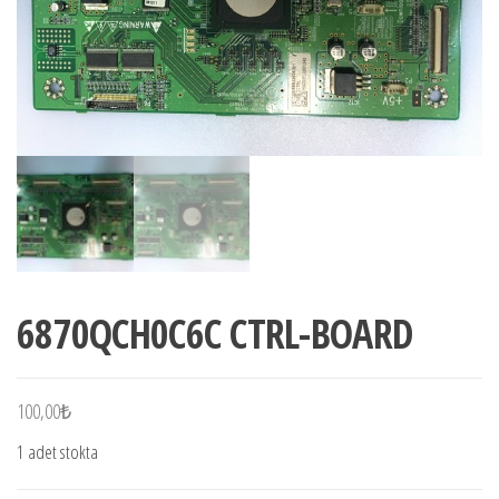
6870QCH0C6C CTRL-BOARD
100,00
₺
1 adet stokta