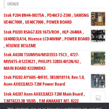
ÜRÜNLER
Stok P204 BN44-00375A , PD46CF2-ZSM , SAMSNG
UE46C7000 , UE40C7000 , POWER BOARD
Stok P0203 RSAG7.820.1673/ROH , HLP-264WA ,
LK400D3LA14, Hisense LCD46V86P , POWER BOARD
, HİSENSE BESLEME
Stok A0288 TSUMV56/MSD3553-T5C3 , 4727-
MV56T5-A1233K21 , PHILIPS 32BDL4012N/62 ,
MAIN BOARD K320WDK3
Stok P0202 AY160S-4HF01, 3BS0018114, Rev.1.0,
Axen AX032LM23-T2M Power Board
Stok A0287 Axen AX032LM23-T2M Main Board ,
T.MT8223.3B 10285 , Y.M ANAKART MT. 8223
TUNERSİZ MNL , LC320WXN-SCB1
Web sitemizde size en iyi deneyimi sunabilmemiz için çerezleri