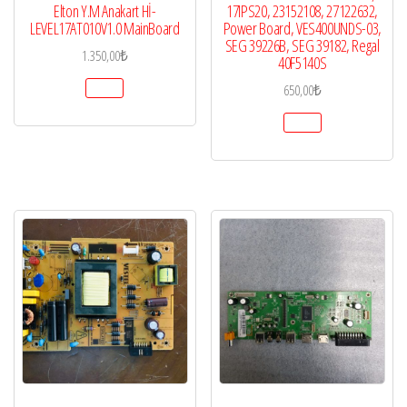
Elton Y.M Anakart Hİ-
17IPS20, 23152108, 27122632,
LEVEL17AT010V1.0 MainBoard
Power Board, VES400UNDS-03,
SEG 39226B, SEG 39182, Regal
1.350,00
₺
40F5140S
650,00
₺