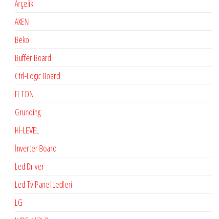
Arçelik
AXEN
Beko
Buffer Board
Ctrl-Logıc Board
ELTON
Grunding
Hİ-LEVEL
İnverter Board
Led Driver
Led Tv Panel Ledleri
LG