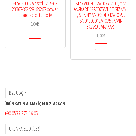
Stok P0012 Vestel 17IPS62
Stok A0020 12AT075-V1.0 , Y.M
23367482/28169267 power
ANAKART 12AT075 V1.0 T.SIZ MNL
board satellite lcd tv
, SUNNY SN043DLD12AT075 ,
SN049DLD12AT075 , MAIN
0,00
₺
BOARD , ANAKART
1,00
₺
BİZE ULAŞIN
ÜRÜN SATIN ALMAK İÇİN BİZİ ARAYIN
+90 0535 773 16 05
ÜRÜN KATEGORILERI