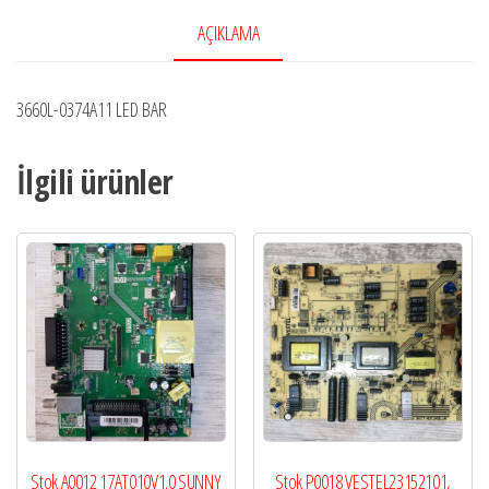
AÇIKLAMA
3660L-0374A11 LED BAR
İlgili ürünler
Stok A0012 17AT010V1.0 SUNNY
Stok P0018 VESTEL23152101,