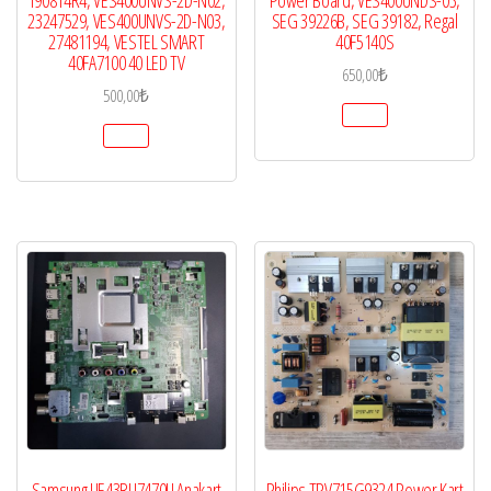
190814R4, VES400UNVS-2D-N02,
Power Board, VES400UNDS-03,
23247529, VES400UNVS-2D-N03,
SEG 39226B, SEG 39182, Regal
27481194, VESTEL SMART
40F5140S
40FA7100 40 LED TV
650,00
₺
500,00
₺
Samsung UE43RU7470U Anakart
Philips TPV715G9324 Power Kart