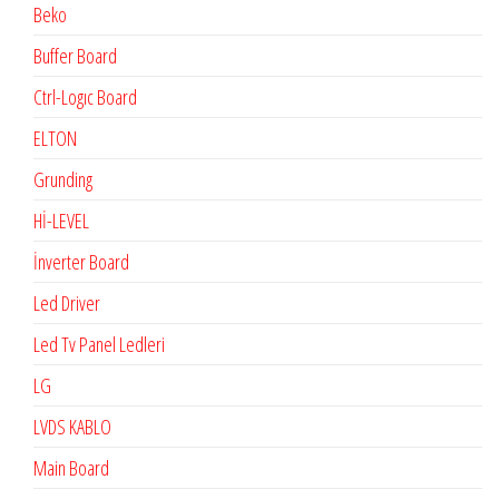
Beko
Buffer Board
Ctrl-Logıc Board
ELTON
Grunding
Hİ-LEVEL
İnverter Board
Led Driver
Led Tv Panel Ledleri
LG
LVDS KABLO
Main Board