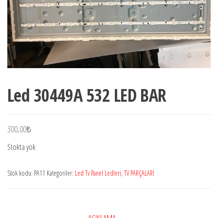
Led 30449A 532 LED BAR
300,00
₺
Stokta yok
Stok kodu:
PA11
Kategoriler:
Led Tv Panel Ledleri
,
TV PARÇALARI
AÇIKLAMA