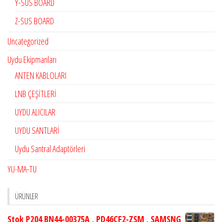
Y-SUS BOARD
Z-SUS BOARD
Uncategorized
Uydu Ekipmanları
ANTEN KABLOLARI
LNB ÇEŞİTLERİ
UYDU ALICILAR
UYDU SANTLARİ
Uydu Santral Adaptörleri
YU-MA-TU
ÜRÜNLER
Stok P204 BN44-00375A , PD46CF2-ZSM , SAMSNG