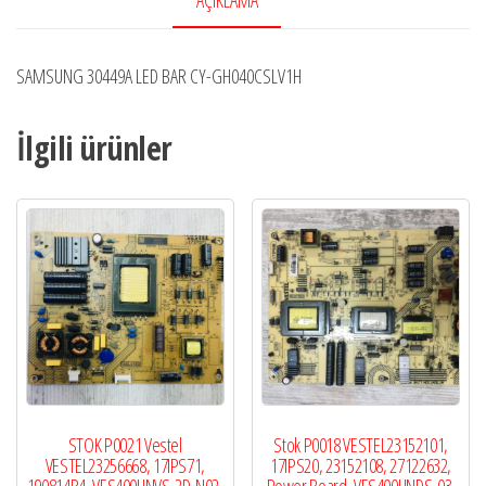
SAMSUNG 30449A LED BAR CY-GH040CSLV1H
İlgili ürünler
STOK P0021 Vestel
Stok P0018 VESTEL23152101,
VESTEL23256668, 17IPS71,
17IPS20, 23152108, 27122632,