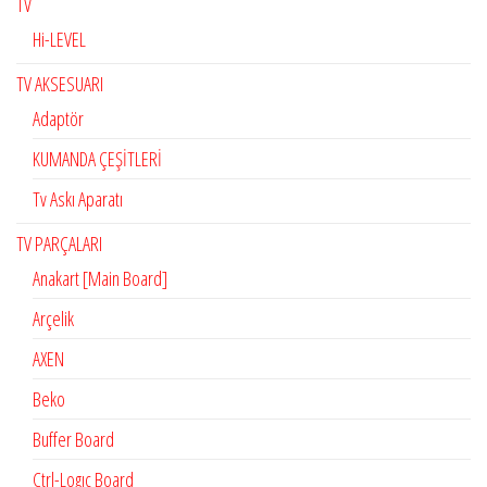
TV
Hi-LEVEL
TV AKSESUARI
Adaptör
KUMANDA ÇEŞİTLERİ
Tv Askı Aparatı
TV PARÇALARI
Anakart [Main Board]
Arçelik
AXEN
Beko
Buffer Board
Ctrl-Logıc Board