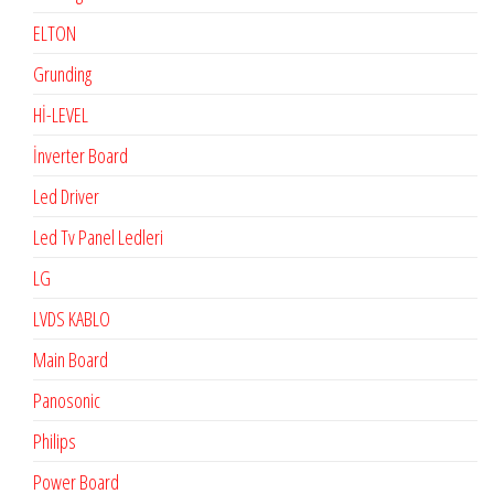
ELTON
Grunding
Hİ-LEVEL
İnverter Board
Led Driver
Led Tv Panel Ledleri
LG
LVDS KABLO
Main Board
Panosonic
Philips
Power Board