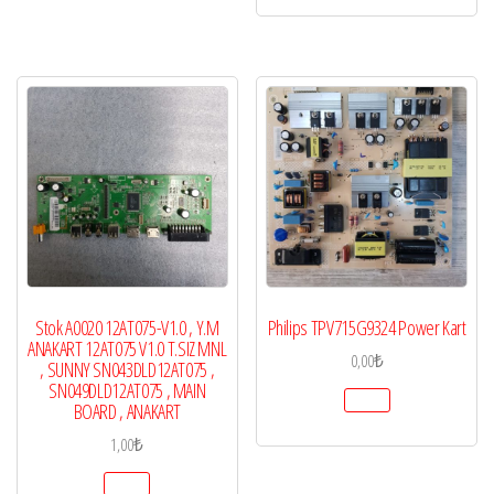
Stok A0020 12AT075-V1.0 , Y.M
Philips TPV715G9324 Power Kart
ANAKART 12AT075 V1.0 T.SIZ MNL
0,00
₺
, SUNNY SN043DLD12AT075 ,
SN049DLD12AT075 , MAIN
BOARD , ANAKART
1,00
₺