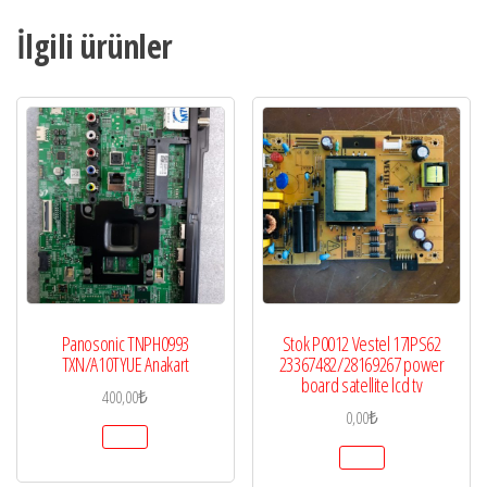
İlgili ürünler
Panosonic TNPH0993
Stok P0012 Vestel 17IPS62
TXN/A10TYUE Anakart
23367482/28169267 power
board satellite lcd tv
400,00
₺
0,00
₺