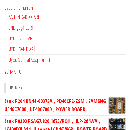
Uydu Ekipmanları
ANTEN KABLOLARI
LNB ÇEŞİTLERİ
UYDU ALICILAR
UYDU SANTLARİ
Uydu Santral Adaptörleri
YU-MA-TU
ÜRÜNLER
Stok P204 BN44-00375A , PD46CF2-ZSM , SAMSNG
UE46C7000 , UE40C7000 , POWER BOARD
Stok P0203 RSAG7.820.1673/ROH , HLP-264WA ,
LK400D3LA14, Hisense LCD46V86P , POWER BOARD