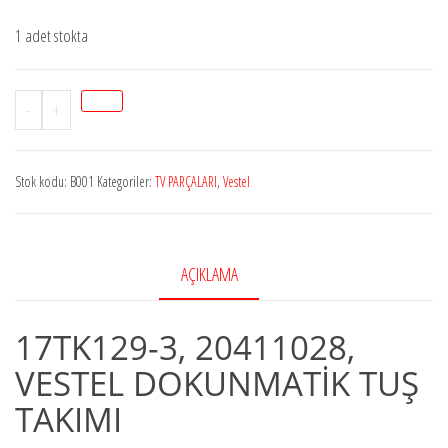
1 adet stokta
17TK129-
-
+
3,
20411028,
Stok kodu:
B001
Kategoriler:
TV PARÇALARI
,
Vestel
VESTEL
DOKUNMATİK
TUŞ
TAKIMI
AÇIKLAMA
adet
17TK129-3, 20411028,
VESTEL DOKUNMATİK TUŞ
TAKIMI