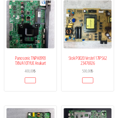
Panosonic TNPH0993
Stok P0020 Vestel 17IPS62
TXN/A10TYUE Anakart
23476926
400,00
₺
500,00
₺