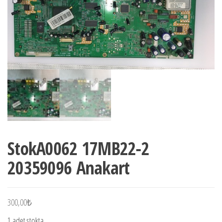
StokA0062 17MB22-2
20359096 Anakart
300,00
₺
1 adet stokta