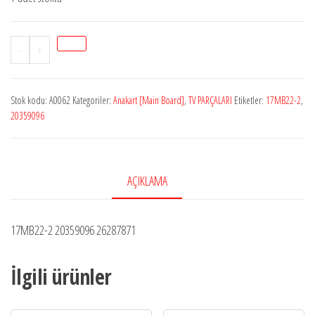
StokA0062
-
+
17MB22-
2
Stok kodu:
A0062
Kategoriler:
Anakart [Main Board]
,
TV PARÇALARI
Etiketler:
17MB22-2
,
20359096
20359096
Anakart
adet
AÇIKLAMA
17MB22-2 20359096 26287871
İlgili ürünler