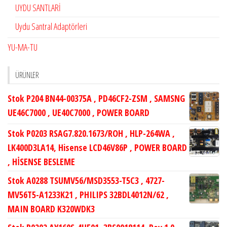
UYDU SANTLARİ
Uydu Santral Adaptörleri
YU-MA-TU
ÜRÜNLER
Stok P204 BN44-00375A , PD46CF2-ZSM , SAMSNG
UE46C7000 , UE40C7000 , POWER BOARD
Stok P0203 RSAG7.820.1673/ROH , HLP-264WA ,
LK400D3LA14, Hisense LCD46V86P , POWER BOARD
, HİSENSE BESLEME
Stok A0288 TSUMV56/MSD3553-T5C3 , 4727-
MV56T5-A1233K21 , PHILIPS 32BDL4012N/62 ,
MAIN BOARD K320WDK3