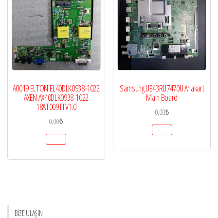
A0019 ELTON EL40DLK0938-1022
Samsung UE43RU7470U Anakart
AXEN AX40DLK0938-1022
Main Board
18AT009TTV1.0
0,00
₺
0,00
₺
BİZE ULAŞIN