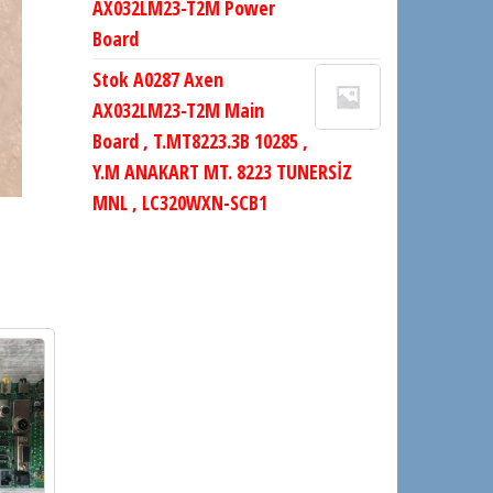
AX032LM23-T2M Power
Board
Stok A0287 Axen
AX032LM23-T2M Main
Board , T.MT8223.3B 10285 ,
Y.M ANAKART MT. 8223 TUNERSİZ
MNL , LC320WXN-SCB1