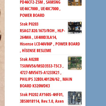
PD46CF2-ZSM , SAMSNG
UE46C7000 , UE40C7000 ,
POWER BOARD
Stok P0203
RSAG7.820.1673/ROH , HLP-
264WA , LK400D3LA14,
Hisense LCD46V86P , POWER BOARD
, HİSENSE BESLEME
Stok A0288
TSUMV56/MSD3553-T5C3 ,
4727-MV56T5-A1233K21 ,
PHILIPS 32BDL4012N/62 , MAIN
BOARD K320WDK3
Stok P0202 AY160S-4HF01,
3BS0018114, Rev.1.0, Axen