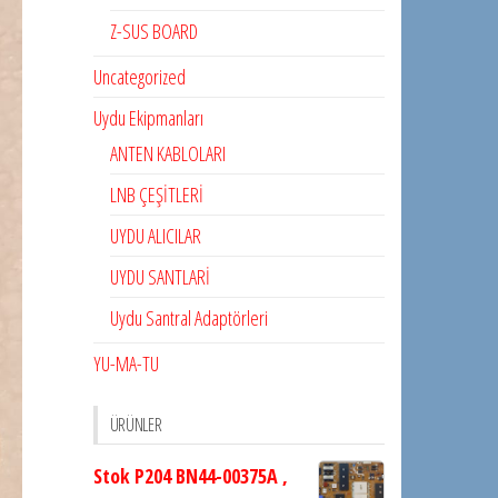
Z-SUS BOARD
Uncategorized
Uydu Ekipmanları
ANTEN KABLOLARI
LNB ÇEŞİTLERİ
UYDU ALICILAR
UYDU SANTLARİ
Uydu Santral Adaptörleri
YU-MA-TU
ÜRÜNLER
Stok P204 BN44-00375A ,