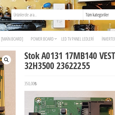
 [MAIN BOARD]
POWER BOARD
LED TV PANEL LEDLERI
İNVERTE
Stok A0131 17MB140 VEST
32H3500 23622255
350,00
₺