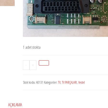
1 adet stokta
Stok
-
+
A0131
17MB140
Stok kodu:
A0131
Kategoriler:
TV
,
TV PARÇALARI
,
Vestel
VESTEL
32H3500
23622255
adet
AÇIKLAMA