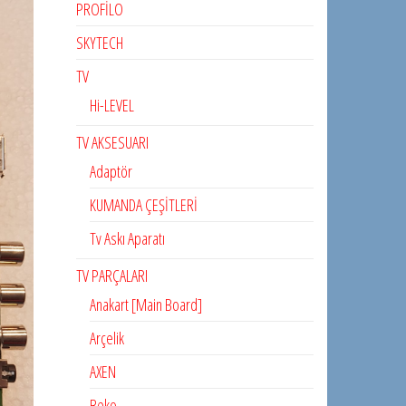
PROFİLO
SKYTECH
TV
Hi-LEVEL
TV AKSESUARI
Adaptör
KUMANDA ÇEŞİTLERİ
Tv Askı Aparatı
TV PARÇALARI
Anakart [Main Board]
Arçelik
AXEN
Beko