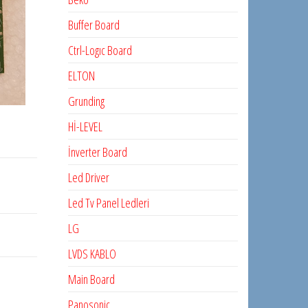
Buffer Board
Ctrl-Logıc Board
ELTON
Grunding
Hİ-LEVEL
İnverter Board
Led Driver
Led Tv Panel Ledleri
LG
LVDS KABLO
Main Board
Panosonic