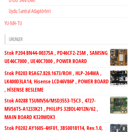
UYDU SANTLARİ
Uydu Santral Adaptörleri
YU-MA-TU
ÜRÜNLER
Stok P204 BN44-00375A , PD46CF2-ZSM , SAMSNG
UE46C7000 , UE40C7000 , POWER BOARD
Stok P0203 RSAG7.820.1673/ROH , HLP-264WA ,
LK400D3LA14, Hisense LCD46V86P , POWER BOARD
, HİSENSE BESLEME
Stok A0288 TSUMV56/MSD3553-T5C3 , 4727-
MV56T5-A1233K21 , PHILIPS 32BDL4012N/62 ,
MAIN BOARD K320WDK3
Stok P0202 AY160S-4HF01, 3BS0018114, Rev.1.0,