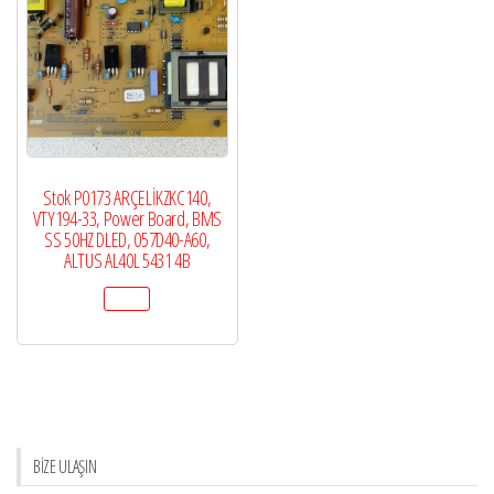
Stok P0173 ARÇELİKZKC140,
VTY194-33, Power Board, BMS
SS 50HZ DLED, 057D40-A60,
ALTUS AL40L 5431 4B
BİZE ULAŞIN