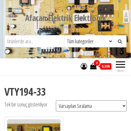
İçeriğe
atla
Afacan Elektrik Elektronik
TV ve TV PARCALARI
0
0,00₺
Menü
VTY194-33
Tek bir sonuç gösteriliyor