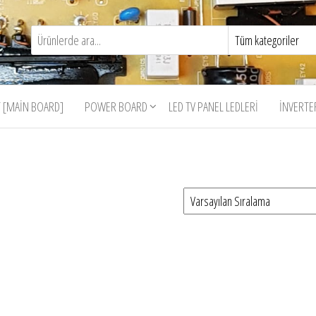
 [MAIN BOARD]
POWER BOARD
LED TV PANEL LEDLERI
İNVERTE