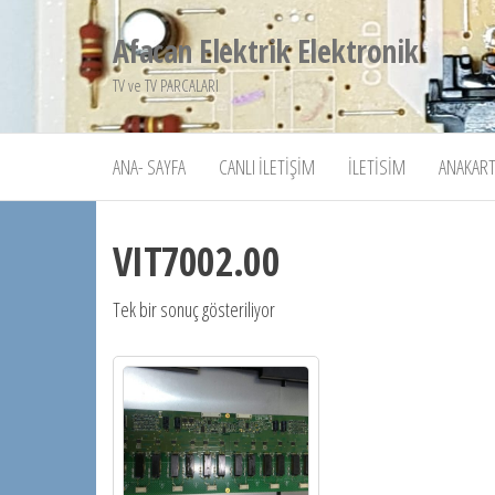
İçeriğe
Afacan Elektrik Elektronik
atla
TV ve TV PARCALARI
ANA- SAYFA
CANLI İLETIŞIM
İLETISIM
ANAKART
VIT7002.00
Tek bir sonuç gösteriliyor