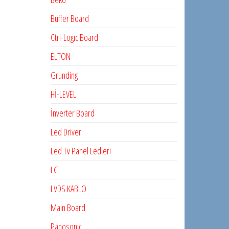
Buffer Board
Ctrl-Logıc Board
ELTON
Grunding
Hİ-LEVEL
İnverter Board
Led Driver
Led Tv Panel Ledleri
LG
LVDS KABLO
Main Board
Panosonic