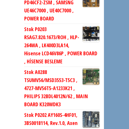
PD46CF2-ZSM , SAMSNG
UE46C7000 , UE40C7000 ,
POWER BOARD
Stok P0203
RSAG7.820.1673/ROH , HLP-
264WA , LK400D3LA14,
Hisense LCD46V86P , POWER BOARD
, HİSENSE BESLEME
Stok A0288
TSUMV56/MSD3553-T5C3 ,
4727-MV56T5-A1233K21 ,
PHILIPS 32BDL4012N/62 , MAIN
BOARD K320WDK3
Stok P0202 AY160S-4HF01,
3BS0018114, Rev.1.0, Axen