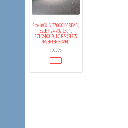
Stok İn001 VIT70002.00 REV.5 ,
320B1-24-V02-L3C1 ,
2714240019 , LG RZ-32LZ55
INVERTER BOARD
100,00
₺