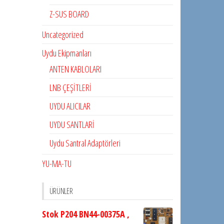
Z-SUS BOARD
Uncategorized
Uydu Ekipmanları
ANTEN KABLOLARI
LNB ÇEŞİTLERİ
UYDU ALICILAR
UYDU SANTLARİ
Uydu Santral Adaptörleri
YU-MA-TU
ÜRÜNLER
Stok P204 BN44-00375A ,