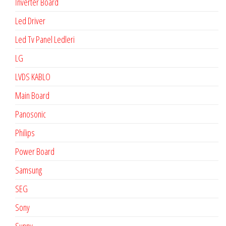
İnverter Board
Led Driver
Led Tv Panel Ledleri
LG
LVDS KABLO
Main Board
Panosonic
Philips
Power Board
Samsung
SEG
Sony