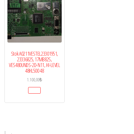
Stok A0211VESTEL23301951,
23336825, 17MB82S,
VES480UNDS-2D-N11, HI-LEVEL
48HL500 48
1.100,00
₺