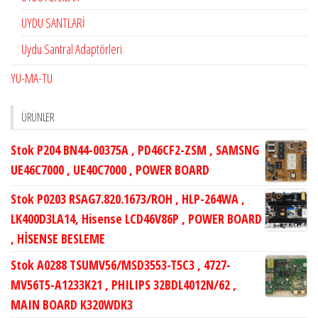
UYDU SANTLARİ
Uydu Santral Adaptörleri
YU-MA-TU
ÜRÜNLER
Stok P204 BN44-00375A , PD46CF2-ZSM , SAMSNG
UE46C7000 , UE40C7000 , POWER BOARD
Stok P0203 RSAG7.820.1673/ROH , HLP-264WA ,
LK400D3LA14, Hisense LCD46V86P , POWER BOARD
, HİSENSE BESLEME
Stok A0288 TSUMV56/MSD3553-T5C3 , 4727-
MV56T5-A1233K21 , PHILIPS 32BDL4012N/62 ,
MAIN BOARD K320WDK3