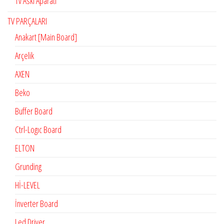
Tv Askı Aparatı
TV PARÇALARI
Anakart [Main Board]
Arçelik
AXEN
Beko
Buffer Board
Ctrl-Logıc Board
ELTON
Grunding
Hİ-LEVEL
İnverter Board
Led Driver