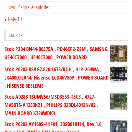
Uydu Santral Adaptörleri
YU-MA-TU
ÜRÜNLER
Stok P204 BN44-00375A , PD46CF2-ZSM , SAMSNG
UE46C7000 , UE40C7000 , POWER BOARD
Stok P0203 RSAG7.820.1673/ROH , HLP-264WA ,
LK400D3LA14, Hisense LCD46V86P , POWER BOARD
, HİSENSE BESLEME
Stok A0288 TSUMV56/MSD3553-T5C3 , 4727-
MV56T5-A1233K21 , PHILIPS 32BDL4012N/62 ,
MAIN BOARD K320WDK3
Stok P0202 AY160S-4HF01, 3BS0018114, Rev.1.0,