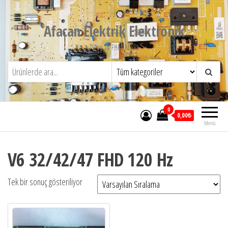
İçeriğe
atla
Afacan Elektrik Elektronik
TV ve TV PARCALARI
0
0,00₺
Menü
V6 32/42/47 FHD 120 Hz
Tek bir sonuç gösteriliyor