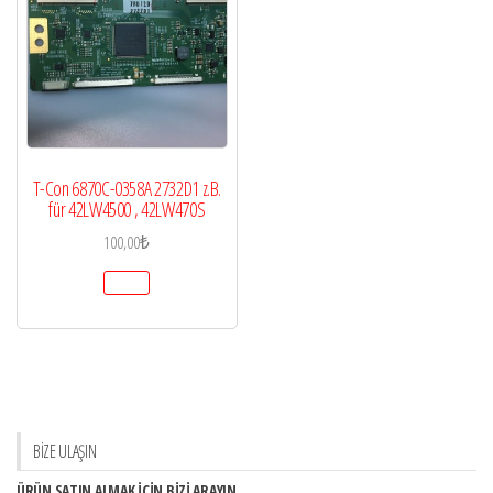
T-Con 6870C-0358A 2732D1 z.B.
für 42LW4500 , 42LW470S
100,00
₺
BİZE ULAŞIN
ÜRÜN SATIN ALMAK İÇİN BİZİ ARAYIN