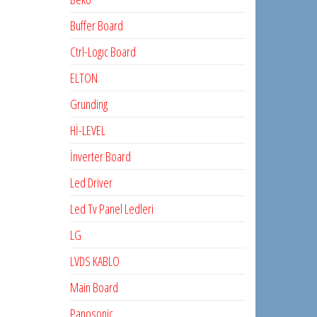
Buffer Board
Ctrl-Logıc Board
ELTON
Grunding
Hİ-LEVEL
İnverter Board
Led Driver
Led Tv Panel Ledleri
LG
LVDS KABLO
Main Board
Panosonic