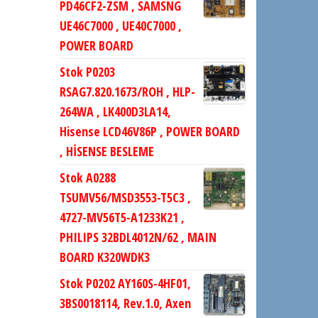
PD46CF2-ZSM , SAMSNG
UE46C7000 , UE40C7000 ,
POWER BOARD
Stok P0203
RSAG7.820.1673/ROH , HLP-
264WA , LK400D3LA14,
Hisense LCD46V86P , POWER BOARD
, HİSENSE BESLEME
Stok A0288
TSUMV56/MSD3553-T5C3 ,
4727-MV56T5-A1233K21 ,
PHILIPS 32BDL4012N/62 , MAIN
BOARD K320WDK3
Stok P0202 AY160S-4HF01,
3BS0018114, Rev.1.0, Axen