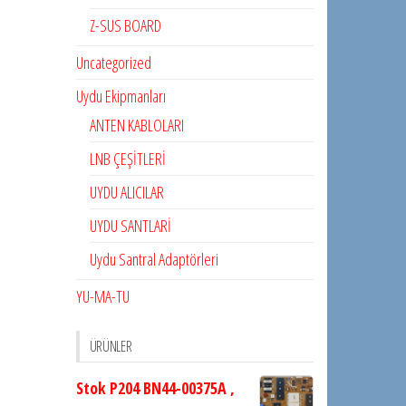
Z-SUS BOARD
Uncategorized
Uydu Ekipmanları
ANTEN KABLOLARI
LNB ÇEŞİTLERİ
UYDU ALICILAR
UYDU SANTLARİ
Uydu Santral Adaptörleri
YU-MA-TU
ÜRÜNLER
Stok P204 BN44-00375A ,