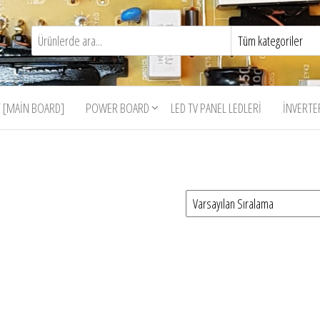
 [MAIN BOARD]
POWER BOARD
LED TV PANEL LEDLERI
İNVERTE