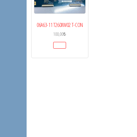
06A63-11 T260XW02 T-CON
100,00
₺