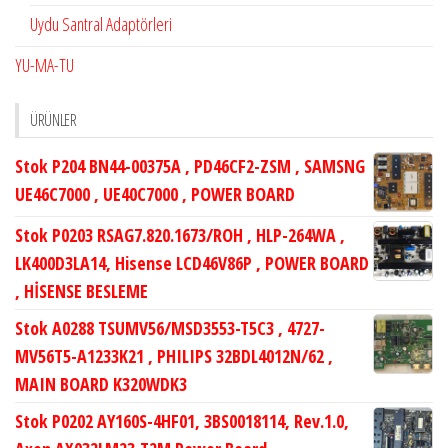
Uydu Santral Adaptörleri
YU-MA-TU
ÜRÜNLER
Stok P204 BN44-00375A , PD46CF2-ZSM , SAMSNG
UE46C7000 , UE40C7000 , POWER BOARD
Stok P0203 RSAG7.820.1673/ROH , HLP-264WA ,
LK400D3LA14, Hisense LCD46V86P , POWER BOARD
, HİSENSE BESLEME
Stok A0288 TSUMV56/MSD3553-T5C3 , 4727-
MV56T5-A1233K21 , PHILIPS 32BDL4012N/62 ,
MAIN BOARD K320WDK3
Stok P0202 AY160S-4HF01, 3BS0018114, Rev.1.0,