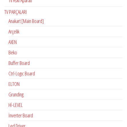
Tv Askı Aparatı
TV PARÇALARI
Anakart [Main Board]
Arçelik
AXEN
Beko
Buffer Board
Ctrl-Logıc Board
ELTON
Grunding
Hİ-LEVEL
İnverter Board
Led Driver