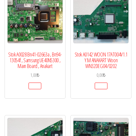
Stok A0028 Bn41-02663a , Bn94-
Stok A0142 WOON 17AT004V1.1
13054f , Samsung UE40N5300 ,
Y.M ANAKART Woon
Maın Board , Anakart
WN32DEG04/0202
1,00
₺
0,00
₺