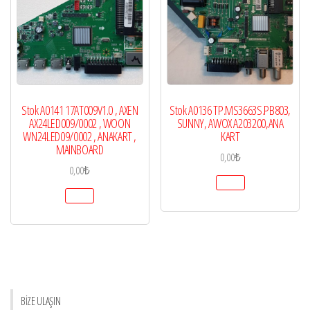
Stok A0141 17AT009V1.0 , AXEN
Stok A0136 TP.MS3663S.PB803,
AX24LED009/0002 , WOON
SUNNY, AWOX A203200,ANA
WN24LED09/0002 , ANAKART ,
KART
MAINBOARD
0,00
₺
0,00
₺
BİZE ULAŞIN