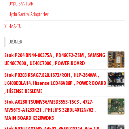
UYDU SANTLARİ
Uydu Santral Adaptörleri
YU-MA-TU
ÜRÜNLER
Stok P204 BN44-00375A , PD46CF2-ZSM , SAMSNG
UE46C7000 , UE40C7000 , POWER BOARD
Stok P0203 RSAG7.820.1673/ROH , HLP-264WA ,
LK400D3LA14, Hisense LCD46V86P , POWER BOARD
, HİSENSE BESLEME
Stok A0288 TSUMV56/MSD3553-T5C3 , 4727-
MV56T5-A1233K21 , PHILIPS 32BDL4012N/62 ,
MAIN BOARD K320WDK3
Stok P0202 AY160S-4HF01, 3BS0018114, Rev.1.0,