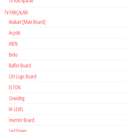
Tv Askı Aparatı
TV PARÇALARI
Anakart [Main Board]
Arçelik
AXEN
Beko
Buffer Board
Ctrl-Logıc Board
ELTON
Grunding
Hİ-LEVEL
İnverter Board
Led Driver