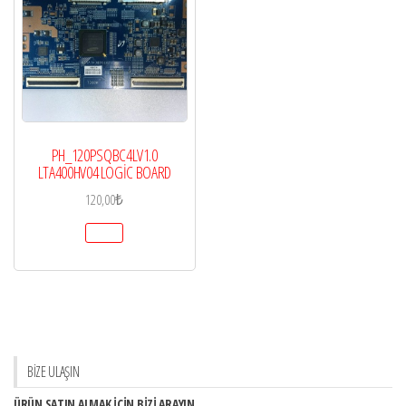
PH_120PSQBC4LV1.0
LTA400HV04 LOGİC BOARD
120,00
₺
BİZE ULAŞIN
ÜRÜN SATIN ALMAK İÇİN BİZİ ARAYIN