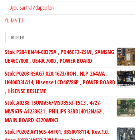
Uydu Santral Adaptörleri
YU-MA-TU
ÜRÜNLER
Stok P204 BN44-00375A , PD46CF2-ZSM , SAMSNG
UE46C7000 , UE40C7000 , POWER BOARD
Stok P0203 RSAG7.820.1673/ROH , HLP-264WA ,
LK400D3LA14, Hisense LCD46V86P , POWER BOARD
, HİSENSE BESLEME
Stok A0288 TSUMV56/MSD3553-T5C3 , 4727-
MV56T5-A1233K21 , PHILIPS 32BDL4012N/62 ,
MAIN BOARD K320WDK3
Stok P0202 AY160S-4HF01, 3BS0018114, Rev.1.0,