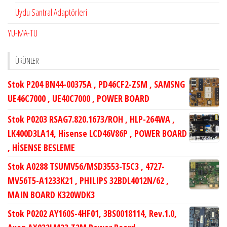
Uydu Santral Adaptörleri
YU-MA-TU
ÜRÜNLER
Stok P204 BN44-00375A , PD46CF2-ZSM , SAMSNG
UE46C7000 , UE40C7000 , POWER BOARD
Stok P0203 RSAG7.820.1673/ROH , HLP-264WA ,
LK400D3LA14, Hisense LCD46V86P , POWER BOARD
, HİSENSE BESLEME
Stok A0288 TSUMV56/MSD3553-T5C3 , 4727-
MV56T5-A1233K21 , PHILIPS 32BDL4012N/62 ,
MAIN BOARD K320WDK3
Stok P0202 AY160S-4HF01, 3BS0018114, Rev.1.0,