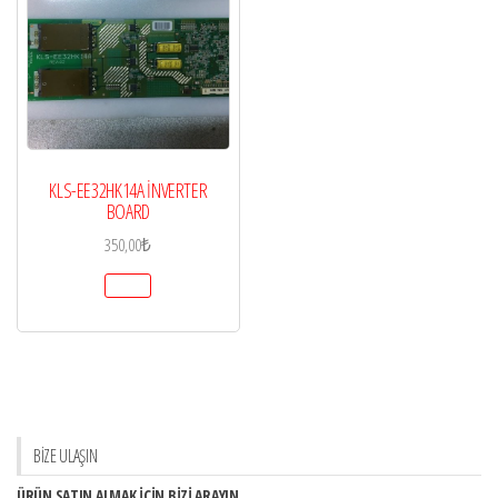
KLS-EE32HK14A İNVERTER
BOARD
350,00
₺
BİZE ULAŞIN
ÜRÜN SATIN ALMAK İÇİN BİZİ ARAYIN