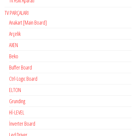
Tv Askı Aparatı
TV PARÇALARI
Anakart [Main Board]
Arçelik
AXEN
Beko
Buffer Board
Ctrl-Logıc Board
ELTON
Grunding
Hİ-LEVEL
İnverter Board
Led Driver