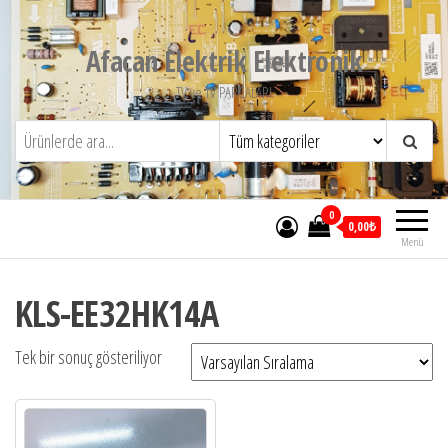
İçeriğe
atla
Afacan Elektrik Elektronik
TV ve TV PARCALARI
0
0,00₺
Menü
KLS-EE32HK14A
Tek bir sonuç gösteriliyor