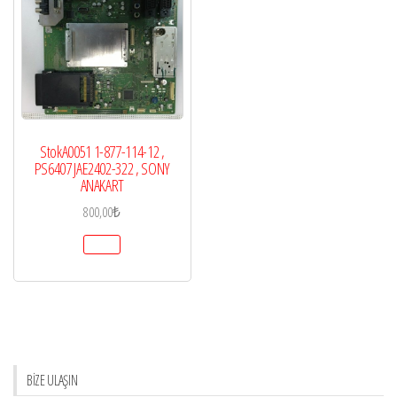
StokA0051 1-877-114-12 ,
PS6407 JAE2402-322 , SONY
ANAKART
800,00
₺
BİZE ULAŞIN