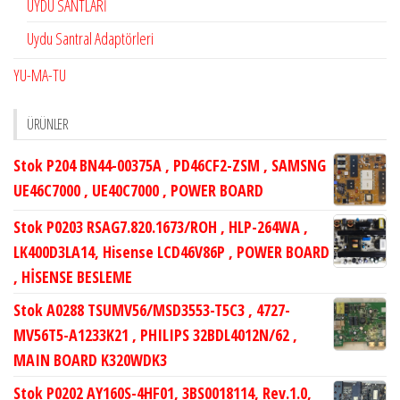
UYDU SANTLARİ
Uydu Santral Adaptörleri
YU-MA-TU
ÜRÜNLER
Stok P204 BN44-00375A , PD46CF2-ZSM , SAMSNG
UE46C7000 , UE40C7000 , POWER BOARD
Stok P0203 RSAG7.820.1673/ROH , HLP-264WA ,
LK400D3LA14, Hisense LCD46V86P , POWER BOARD
, HİSENSE BESLEME
Stok A0288 TSUMV56/MSD3553-T5C3 , 4727-
MV56T5-A1233K21 , PHILIPS 32BDL4012N/62 ,
MAIN BOARD K320WDK3
Stok P0202 AY160S-4HF01, 3BS0018114, Rev.1.0,