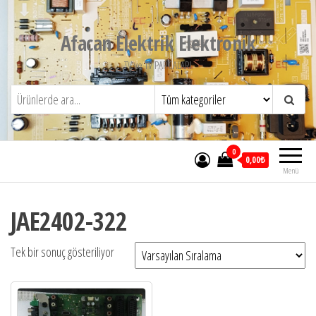
İçeriğe
atla
Afacan Elektrik Elektronik
TV ve TV PARCALARI
0
0,00₺
Menü
JAE2402-322
Tek bir sonuç gösteriliyor