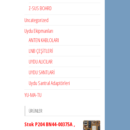
Z-SUS BOARD
Uncategorized
Uydu Ekipmanları
ANTEN KABLOLARI
LNB ÇEŞİTLERİ
UYDU ALICILAR
UYDU SANTLARİ
Uydu Santral Adaptörleri
YU-MA-TU
ÜRÜNLER
Stok P204 BN44-00375A ,