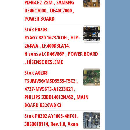
PD46CF2-ZSM , SAMSNG
UE46C7000 , UE40C7000 ,
POWER BOARD
Stok P0203
RSAG7.820.1673/ROH , HLP-
264WA , LK400D3LA14,
Hisense LCD46V86P , POWER BOARD
, HİSENSE BESLEME
Stok A0288
TSUMV56/MSD3553-T5C3 ,
4727-MV56T5-A1233K21 ,
PHILIPS 32BDL4012N/62 , MAIN
BOARD K320WDK3
Stok P0202 AY160S-4HF01,
3BS0018114, Rev.1.0, Axen