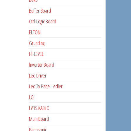
Buffer Board
Ctrl-Logıc Board
ELTON
Grunding
Hİ-LEVEL
İnverter Board
Led Driver
Led Tv Panel Ledleri
LG
LVDS KABLO
Main Board
Panosonic