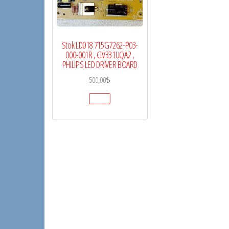
Stok LD018 715G7262-P03-
000-001R , GV331UQA2 ,
PHILIPS LED DRIVER BOARD
500,00
₺