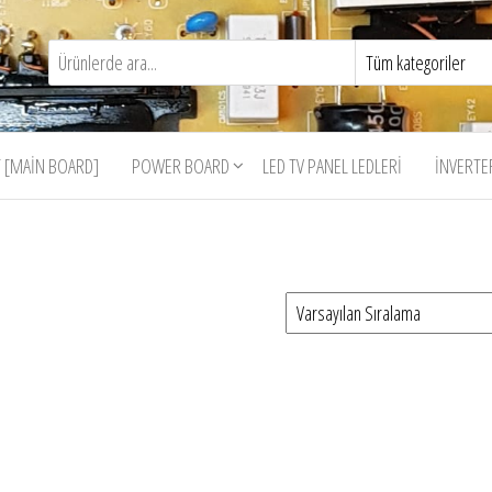
 [MAIN BOARD]
POWER BOARD
LED TV PANEL LEDLERI
İNVERTE