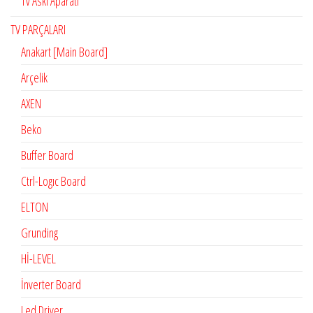
Tv Askı Aparatı
TV PARÇALARI
Anakart [Main Board]
Arçelik
AXEN
Beko
Buffer Board
Ctrl-Logıc Board
ELTON
Grunding
Hİ-LEVEL
İnverter Board
Led Driver