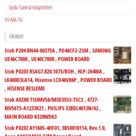
Uydu Santral Adaptörleri
YU-MA-TU
ÜRÜNLER
Stok P204 BN44-00375A , PD46CF2-ZSM , SAMSNG
UE46C7000 , UE40C7000 , POWER BOARD
Stok P0203 RSAG7.820.1673/ROH , HLP-264WA ,
LK400D3LA14, Hisense LCD46V86P , POWER BOARD
, HİSENSE BESLEME
Stok A0288 TSUMV56/MSD3553-T5C3 , 4727-
MV56T5-A1233K21 , PHILIPS 32BDL4012N/62 ,
MAIN BOARD K320WDK3
Stok P0202 AY160S-4HF01, 3BS0018114, Rev.1.0,