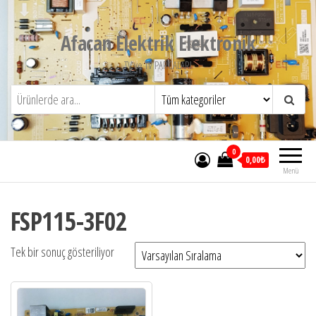
İçeriğe
atla
Afacan Elektrik Elektronik
TV ve TV PARCALARI
0
0,00₺
Menü
FSP115-3F02
Tek bir sonuç gösteriliyor