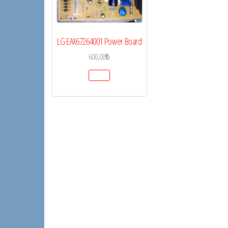
LG EAX67264001 Power Board
600,00
₺