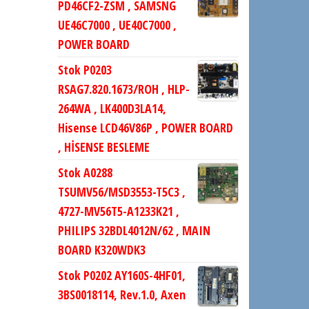
PD46CF2-ZSM , SAMSNG
UE46C7000 , UE40C7000 ,
POWER BOARD
Stok P0203
RSAG7.820.1673/ROH , HLP-
264WA , LK400D3LA14,
Hisense LCD46V86P , POWER BOARD
, HİSENSE BESLEME
Stok A0288
TSUMV56/MSD3553-T5C3 ,
4727-MV56T5-A1233K21 ,
PHILIPS 32BDL4012N/62 , MAIN
BOARD K320WDK3
Stok P0202 AY160S-4HF01,
3BS0018114, Rev.1.0, Axen