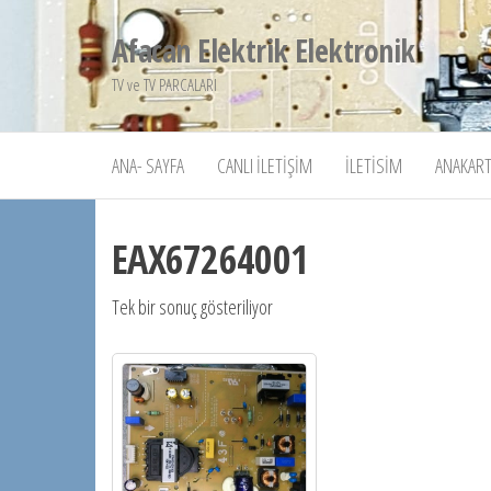
İçeriğe
Afacan Elektrik Elektronik
atla
TV ve TV PARCALARI
ANA- SAYFA
CANLI İLETIŞIM
İLETISIM
ANAKART
EAX67264001
Tek bir sonuç gösteriliyor