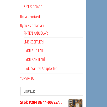
Z-SUS BOARD
Uncategorized
Uydu Ekipmanları
ANTEN KABLOLARI
LNB ÇEŞİTLERİ
UYDU ALICILAR
UYDU SANTLARİ
Uydu Santral Adaptörleri
YU-MA-TU
ÜRÜNLER
Stok P204 BN44-00375A ,