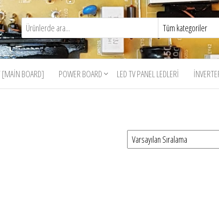
 [MAIN BOARD]
POWER BOARD
LED TV PANEL LEDLERI
İNVERTE