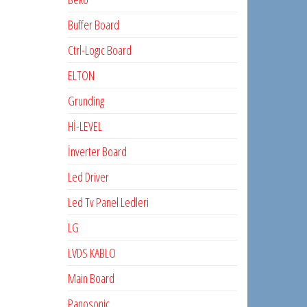
Buffer Board
Ctrl-Logıc Board
ELTON
Grunding
Hİ-LEVEL
İnverter Board
Led Driver
Led Tv Panel Ledleri
LG
LVDS KABLO
Main Board
Panosonic