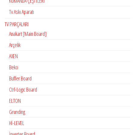
KUMANDA ÇEŞİTLERİ
Tv Askı Aparatı
TV PARÇALARI
Anakart [Main Board]
Arçelik
AXEN
Beko
Buffer Board
Ctrl-Logıc Board
ELTON
Grunding
Hİ-LEVEL
İnverter Board