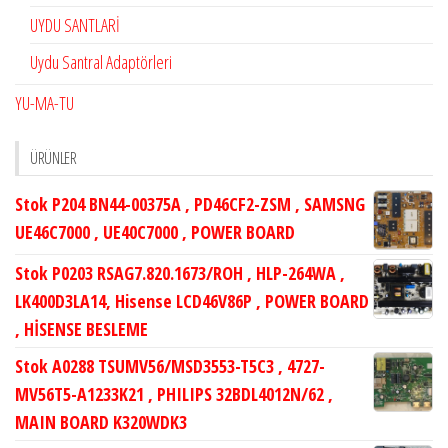
UYDU SANTLARİ
Uydu Santral Adaptörleri
YU-MA-TU
ÜRÜNLER
Stok P204 BN44-00375A , PD46CF2-ZSM , SAMSNG
UE46C7000 , UE40C7000 , POWER BOARD
Stok P0203 RSAG7.820.1673/ROH , HLP-264WA ,
LK400D3LA14, Hisense LCD46V86P , POWER BOARD
, HİSENSE BESLEME
Stok A0288 TSUMV56/MSD3553-T5C3 , 4727-
MV56T5-A1233K21 , PHILIPS 32BDL4012N/62 ,
MAIN BOARD K320WDK3