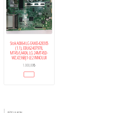
Stok A0064 LG EAX65428305
(1.1), EBU62407978,
MT45/LA40A, LG 24MT45D-
WZ,V236BJ1-LE2 INNOLUX
1.000,00
₺
BİZE ULAŞIN