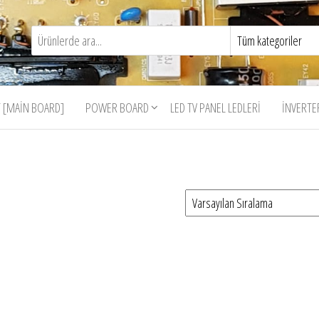
 [MAIN BOARD]
POWER BOARD
LED TV PANEL LEDLERI
İNVERTE