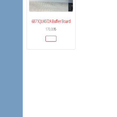
6871QLH072A Buffer Board
170,00
₺