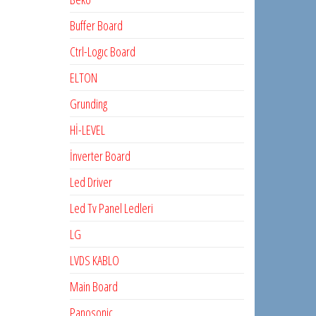
Buffer Board
Ctrl-Logıc Board
ELTON
Grunding
Hİ-LEVEL
İnverter Board
Led Driver
Led Tv Panel Ledleri
LG
LVDS KABLO
Main Board
Panosonic