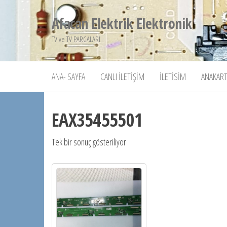
İçeriğe
Afacan Elektrik Elektronik
atla
TV ve TV PARCALARI
ANA- SAYFA
CANLI İLETIŞIM
İLETISIM
ANAKART
EAX35455501
Tek bir sonuç gösteriliyor