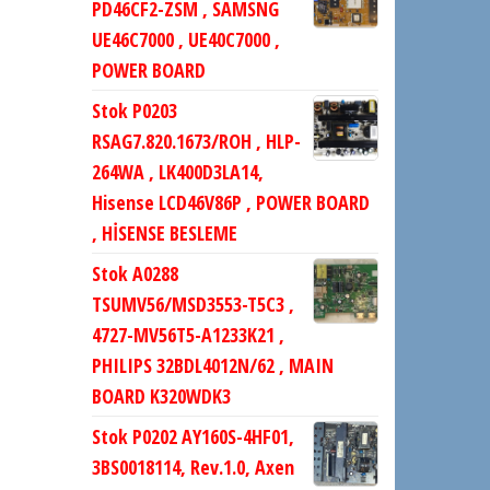
PD46CF2-ZSM , SAMSNG
UE46C7000 , UE40C7000 ,
POWER BOARD
Stok P0203
RSAG7.820.1673/ROH , HLP-
264WA , LK400D3LA14,
Hisense LCD46V86P , POWER BOARD
, HİSENSE BESLEME
Stok A0288
TSUMV56/MSD3553-T5C3 ,
4727-MV56T5-A1233K21 ,
PHILIPS 32BDL4012N/62 , MAIN
BOARD K320WDK3
Stok P0202 AY160S-4HF01,
3BS0018114, Rev.1.0, Axen