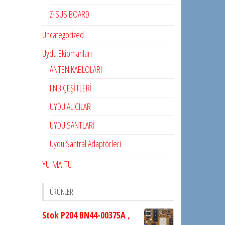
Z-SUS BOARD
Uncategorized
Uydu Ekipmanları
ANTEN KABLOLARI
LNB ÇEŞİTLERİ
UYDU ALICILAR
UYDU SANTLARİ
Uydu Santral Adaptörleri
YU-MA-TU
ÜRÜNLER
Stok P204 BN44-00375A ,